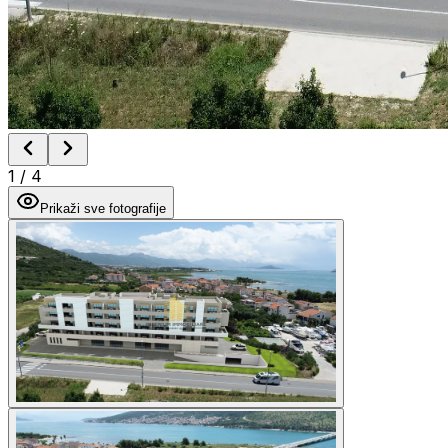
1
/
4
Prikaži sve fotografije