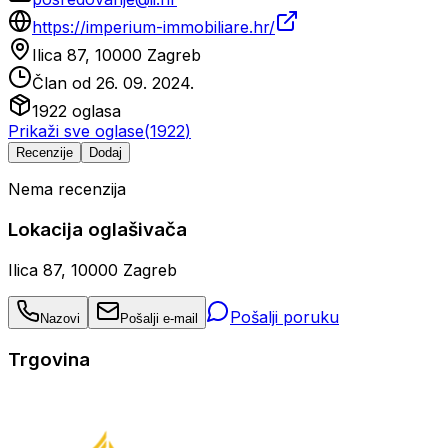
https://imperium-immobiliare.hr/
Ilica 87, 10000 Zagreb
Član od
26. 09. 2024.
1922
oglasa
Prikaži sve oglase
(
1922
)
Recenzije
Dodaj
Nema recenzija
Lokacija oglašivača
Ilica 87, 10000 Zagreb
Pošalji poruku
Nazovi
Pošalji e-mail
Trgovina