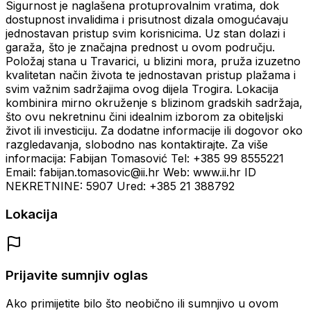
Sigurnost je naglašena protuprovalnim vratima, dok
dostupnost invalidima i prisutnost dizala omogućavaju
jednostavan pristup svim korisnicima. Uz stan dolazi i
garaža, što je značajna prednost u ovom području.
Položaj stana u Travarici, u blizini mora, pruža izuzetno
kvalitetan način života te jednostavan pristup plažama i
svim važnim sadržajima ovog dijela Trogira. Lokacija
kombinira mirno okruženje s blizinom gradskih sadržaja,
što ovu nekretninu čini idealnim izborom za obiteljski
život ili investiciju. Za dodatne informacije ili dogovor oko
razgledavanja, slobodno nas kontaktirajte. Za više
informacija: Fabijan Tomasović Tel: +385 99 8555221
Email: fabijan.tomasovic@ii.hr Web: www.ii.hr ID
NEKRETNINE: 5907 Ured: +385 21 388792
Lokacija
Prijavite sumnjiv oglas
Ako primijetite bilo što neobično ili sumnjivo u ovom