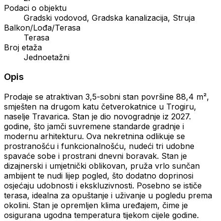
Podaci o objektu
Gradski vodovod, Gradska kanalizacija, Struja
Balkon/Lođa/Terasa
Terasa
Broj etaža
Jednoetažni
Opis
Prodaje se atraktivan 3,5-sobni stan površine 88,4 m²,
smješten na drugom katu četverokatnice u Trogiru,
naselje Travarica. Stan je dio novogradnje iz 2027.
godine, što jamči suvremene standarde gradnje i
modernu arhitekturu. Ova nekretnina odlikuje se
prostranošću i funkcionalnošću, nudeći tri udobne
spavaće sobe i prostrani dnevni boravak. Stan je
dizajnerski i umjetnički oblikovan, pruža vrlo sunčan
ambijent te nudi lijep pogled, što dodatno doprinosi
osjećaju udobnosti i ekskluzivnosti. Posebno se ističe
terasa, idealna za opuštanje i uživanje u pogledu prema
okolini. Stan je opremljen klima uređajem, čime je
osigurana ugodna temperatura tijekom cijele godine.