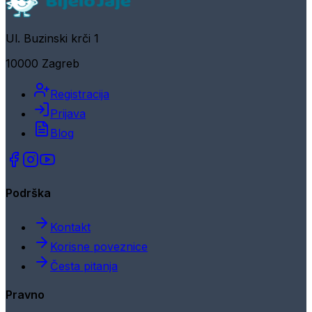
Ul. Buzinski krči 1
10000 Zagreb
Registracija
Prijava
Blog
Podrška
Kontakt
Korisne poveznice
Česta pitanja
Pravno