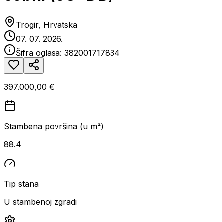
Trogir, Hrvatska
07. 07. 2026.
Šifra oglasa:
382001717834
397.000,00 €
Stambena površina (u m²)
88.4
Tip stana
U stambenoj zgradi