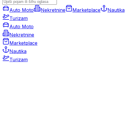
Auto Moto
Nekretnine
Marketplace
Nautika
Turizam
Auto Moto
Nekretnine
Marketplace
Nautika
Turizam
Auto Moto
Rabljeni automobili
Novi automobili
Motocikli / motori
Gospodarska vozila
Rezervni dijelovi i oprema
Kamperi i kamp prikolice