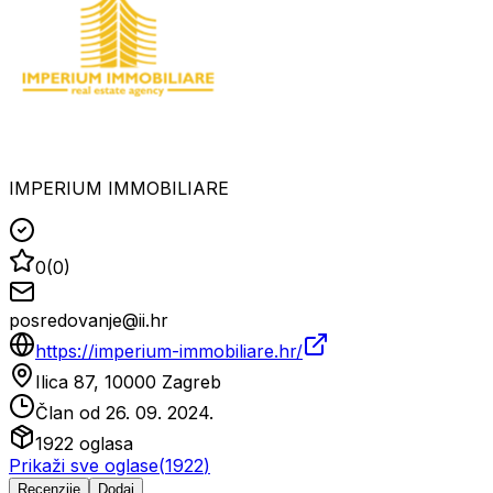
IMPERIUM IMMOBILIARE
0
(
0
)
posredovanje@ii.hr
https://imperium-immobiliare.hr/
Ilica 87, 10000 Zagreb
Član od
26. 09. 2024.
1922
oglasa
Prikaži sve oglase
(
1922
)
Recenzije
Dodaj