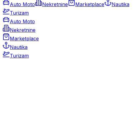
Auto Moto
Nekretnine
Marketplace
Nautika
Turizam
Auto Moto
Nekretnine
Marketplace
Nautika
Turizam
Auto Moto
Rabljeni automobili
Novi automobili
Motocikli / motori
Gospodarska vozila
Rezervni dijelovi i oprema
Kamperi i kamp prikolice