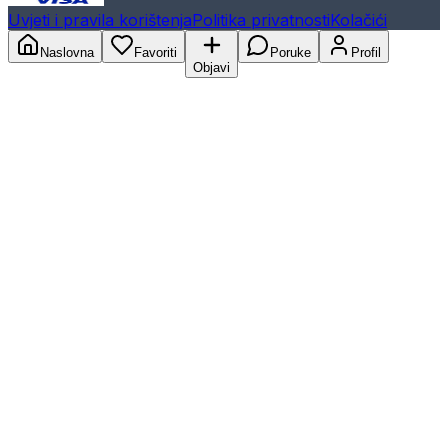
Uvjeti i pravila korištenja
Politika privatnosti
Kolačići
Naslovna
Favoriti
Poruke
Profil
Objavi