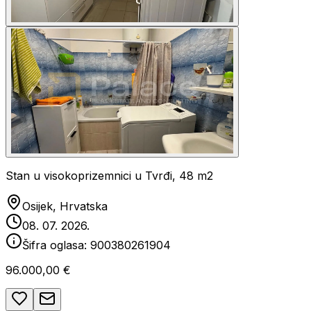
Stan u visokoprizemnici u Tvrđi, 48 m2
Osijek, Hrvatska
08. 07. 2026.
Šifra oglasa:
900380261904
96.000,00 €