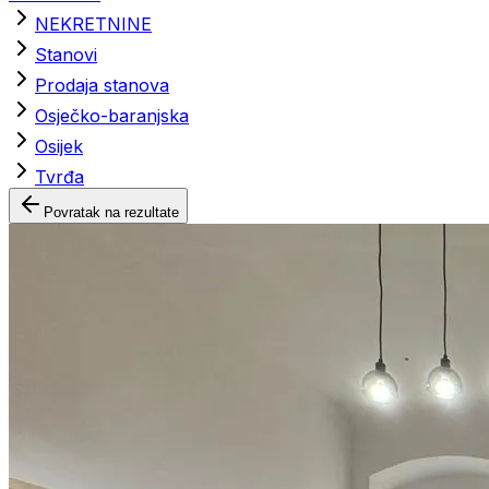
NEKRETNINE
Stanovi
Prodaja stanova
Osječko-baranjska
Osijek
Tvrđa
Povratak na rezultate