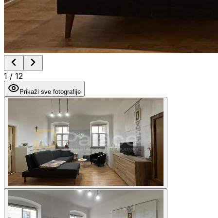
1
/
12
Prikaži sve fotografije