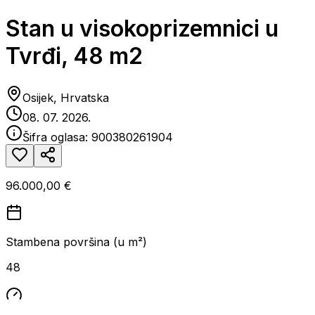
Stan u visokoprizemnici u
Tvrđi, 48 m2
Osijek, Hrvatska
08. 07. 2026.
Šifra oglasa:
900380261904
96.000,00 €
Stambena površina (u m²)
48