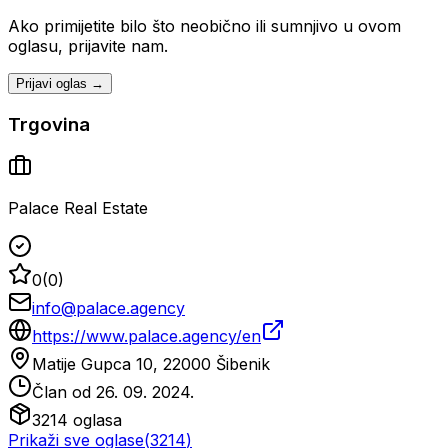
Ako primijetite bilo što neobično ili sumnjivo u ovom
oglasu, prijavite nam.
Prijavi oglas →
Trgovina
Palace Real Estate
0
(
0
)
info@palace.agency
https://www.palace.agency/en
Matije Gupca 10, 22000 Šibenik
Član od
26. 09. 2024.
3214
oglasa
Prikaži sve oglase
(
3214
)