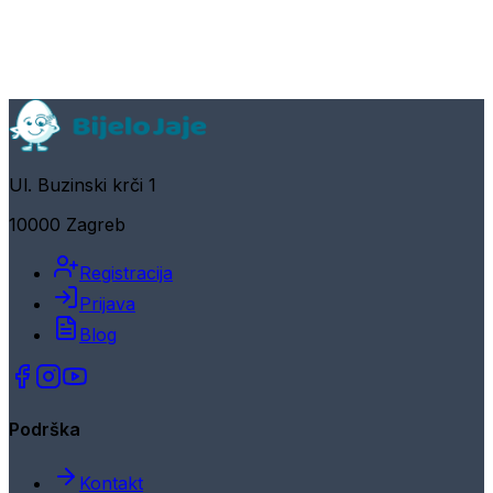
Ul. Buzinski krči 1
10000 Zagreb
Registracija
Prijava
Blog
Podrška
Kontakt