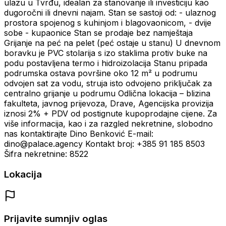
ulazu u Tvrđu, idealan za stanovanje ili investiciju kao
dugoročni ili dnevni najam. Stan se sastoji od: - ulaznog
prostora spojenog s kuhinjom i blagovaonicom, - dvije
sobe - kupaonice Stan se prodaje bez namještaja
Grijanje na peć na pelet (peć ostaje u stanu) U dnevnom
boravku je PVC stolarija s izo staklima protiv buke na
podu postavljena termo i hidroizolacija Stanu pripada
podrumska ostava površine oko 12 m² u podrumu
odvojen sat za vodu, struja isto odvojeno priključak za
centralno grijanje u podrumu Odlična lokacija – blizina
fakulteta, javnog prijevoza, Drave, Agencijska provizija
iznosi 2% + PDV od postignute kupoprodajne cijene. Za
više informacija, kao i za razgled nekretnine, slobodno
nas kontaktirajte Dino Benković E-mail:
dino@palace.agency Kontakt broj: +385 91 185 8503
Šifra nekretnine: 8522
Lokacija
Prijavite sumnjiv oglas