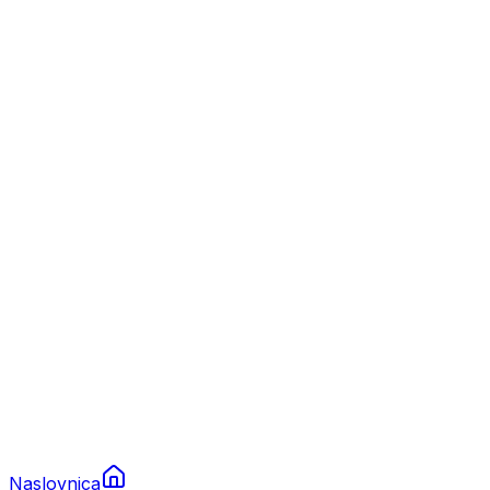
Nautika
Plovila
Charter
Prikolice za plovila
Brodski rezervni dijelovi
Nautička oprema
Brodski motori
Turizam
Apartmani
Sobe
Kuće za odmor
Aranžmani
Naslovnica