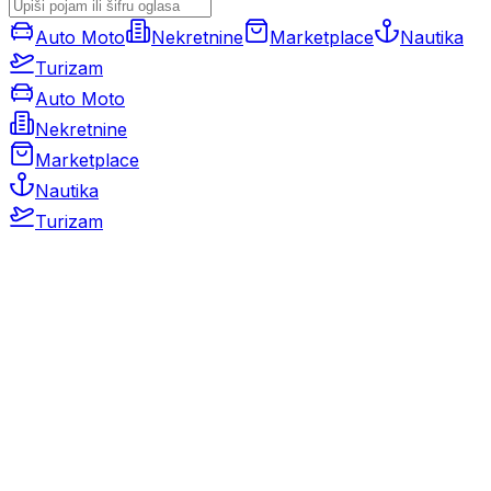
Auto Moto
Nekretnine
Marketplace
Nautika
Turizam
Auto Moto
Nekretnine
Marketplace
Nautika
Turizam
Auto Moto
Rabljeni automobili
Novi automobili
Motocikli / motori
Gospodarska vozila
Rezervni dijelovi i oprema
Kamperi i kamp prikolice