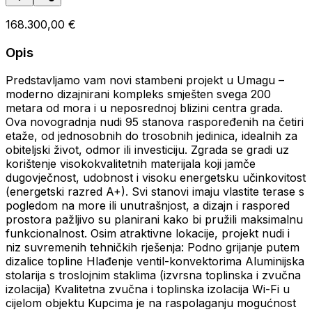
168.300,00 €
Opis
Predstavljamo vam novi stambeni projekt u Umagu –
moderno dizajnirani kompleks smješten svega 200
metara od mora i u neposrednoj blizini centra grada.
Ova novogradnja nudi 95 stanova raspoređenih na četiri
etaže, od jednosobnih do trosobnih jedinica, idealnih za
obiteljski život, odmor ili investiciju. Zgrada se gradi uz
korištenje visokokvalitetnih materijala koji jamče
dugovječnost, udobnost i visoku energetsku učinkovitost
(energetski razred A+). Svi stanovi imaju vlastite terase s
pogledom na more ili unutrašnjost, a dizajn i raspored
prostora pažljivo su planirani kako bi pružili maksimalnu
funkcionalnost. Osim atraktivne lokacije, projekt nudi i
niz suvremenih tehničkih rješenja: Podno grijanje putem
dizalice topline Hlađenje ventil-konvektorima Aluminijska
stolarija s troslojnim staklima (izvrsna toplinska i zvučna
izolacija) Kvalitetna zvučna i toplinska izolacija Wi-Fi u
cijelom objektu Kupcima je na raspolaganju mogućnost