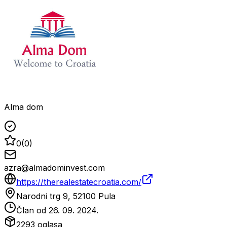
Alma dom
0
(
0
)
azra@almadominvest.com
https://therealestatecroatia.com/
Narodni trg 9, 52100 Pula
Član od
26. 09. 2024.
2293
oglasa