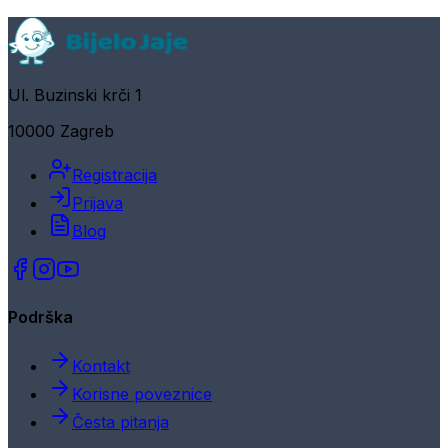
Ul. Buzinski krči 1
10000 Zagreb
Registracija
Prijava
Blog
Podrška
Kontakt
Korisne poveznice
Česta pitanja