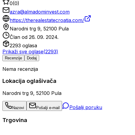
0
(
0
)
azra@almadominvest.com
https://therealestatecroatia.com/
Narodni trg 9, 52100 Pula
Član od
26. 09. 2024.
2293
oglasa
Prikaži sve oglase
(
2293
)
Recenzije
Dodaj
Nema recenzija
Lokacija oglašivača
Narodni trg 9, 52100 Pula
Pošalji poruku
Nazovi
Pošalji e-mail
Trgovina