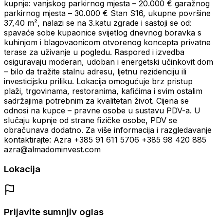
kupnje: vanjskog parkirnog mjesta – 20.000 € garažnog
parkirnog mjesta – 30.000 € Stan S16, ukupne površine
37,40 m², nalazi se na 3.katu zgrade i sastoji se od:
spavaće sobe kupaonice svijetlog dnevnog boravka s
kuhinjom i blagovaonicom otvorenog koncepta privatne
terase za uživanje u pogledu. Raspored i izvedba
osiguravaju moderan, udoban i energetski učinkovit dom
– bilo da tražite stalnu adresu, ljetnu rezidenciju ili
investicijsku priliku. Lokacija omogućuje brz pristup
plaži, trgovinama, restoranima, kafićima i svim ostalim
sadržajima potrebnim za kvalitetan život. Cijena se
odnosi na kupce – pravne osobe u sustavu PDV-a. U
slučaju kupnje od strane fizičke osobe, PDV se
obračunava dodatno. Za više informacija i razgledavanje
kontaktirajte: Azra +385 91 611 5706 +385 98 420 885
azra@almadominvest.com
Lokacija
Prijavite sumnjiv oglas