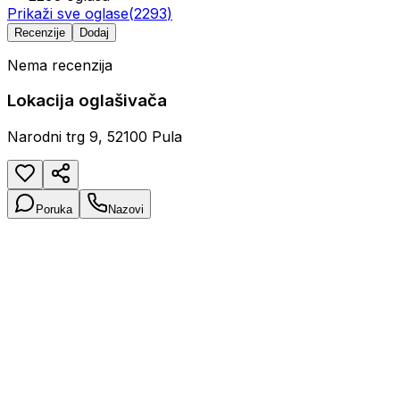
Prikaži sve oglase
(
2293
)
Recenzije
Dodaj
Nema recenzija
Lokacija oglašivača
Narodni trg 9, 52100 Pula
Poruka
Nazovi