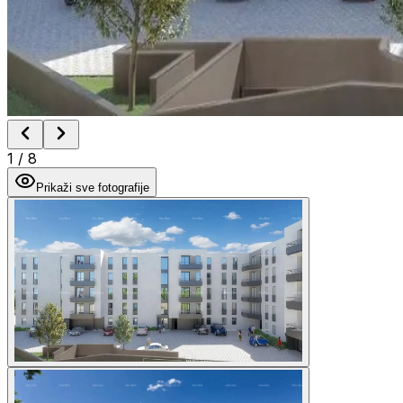
1
/
8
Prikaži sve fotografije