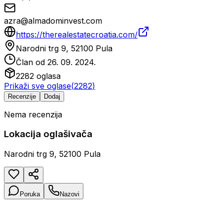
azra@almadominvest.com
https://therealestatecroatia.com/
Narodni trg 9, 52100 Pula
Član od
26. 09. 2024.
2282
oglasa
Prikaži sve oglase
(
2282
)
Recenzije
Dodaj
Nema recenzija
Lokacija oglašivača
Narodni trg 9, 52100 Pula
Poruka
Nazovi