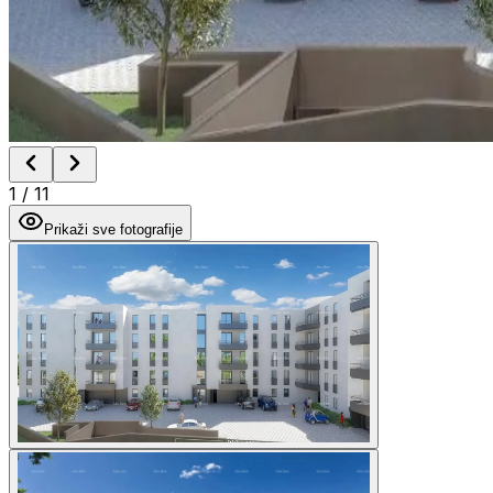
1
/
11
Prikaži sve fotografije