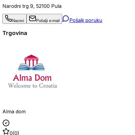
Narodni trg 9, 52100 Pula
Pošalji poruku
Nazovi
Pošalji e-mail
Trgovina
Alma dom
0
(
0
)