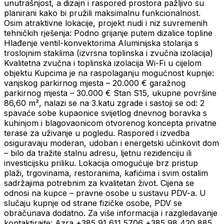
unutrašnjost, a dizajn i raspored prostora pažljivo su
planirani kako bi pružili maksimalnu funkcionalnost.
Osim atraktivne lokacije, projekt nudi i niz suvremenih
tehničkih rješenja: Podno grijanje putem dizalice topline
Hlađenje ventil-konvektorima Aluminijska stolarija s
troslojnim staklima (izvrsna toplinska i zvučna izolacija)
Kvalitetna zvučna i toplinska izolacija Wi-Fi u cijelom
objektu Kupcima je na raspolaganju mogućnost kupnje:
vanjskog parkirnog mjesta – 20.000 € garažnog
parkirnog mjesta – 30.000 € Stan S15, ukupne površine
86,60 m², nalazi se na 3.katu zgrade i sastoji se od: 2
spavaće sobe kupaonice svijetlog dnevnog boravka s
kuhinjom i blagovaonicom otvorenog koncepta privatne
terase za uživanje u pogledu. Raspored i izvedba
osiguravaju moderan, udoban i energetski učinkovit dom
– bilo da tražite stalnu adresu, ljetnu rezidenciju ili
investicijsku priliku. Lokacija omogućuje brz pristup
plaži, trgovinama, restoranima, kafićima i svim ostalim
sadržajima potrebnim za kvalitetan život. Cijena se
odnosi na kupce – pravne osobe u sustavu PDV-a. U
slučaju kupnje od strane fizičke osobe, PDV se
obračunava dodatno. Za više informacija i razgledavanje
kontaktirajte: Azra +385 91 611 5706 +385 98 420 885