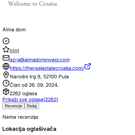
Alma dom
0
(
0
)
azra@almadominvest.com
https://therealestatecroatia.com/
Narodni trg 9, 52100 Pula
Član od
26. 09. 2024.
2282
oglasa
Prikaži sve oglase
(
2282
)
Recenzije
Dodaj
Nema recenzija
Lokacija oglašivača