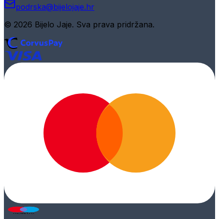
podrska@bijelojaje.hr
© 2026 Bijelo Jaje. Sva prava pridržana.