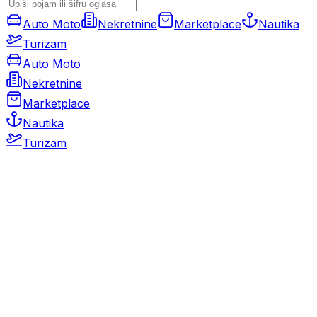
Auto Moto
Nekretnine
Marketplace
Nautika
Turizam
Auto Moto
Nekretnine
Marketplace
Nautika
Turizam
Auto Moto
Rabljeni automobili
Novi automobili
Motocikli / motori
Gospodarska vozila
Rezervni dijelovi i oprema
Kamperi i kamp prikolice