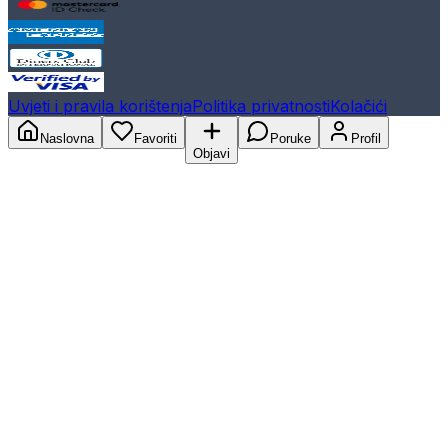
Uvjeti i pravila korištenja
Politika privatnosti
Kolačići
Naslovna
Favoriti
Poruke
Profil
Objavi