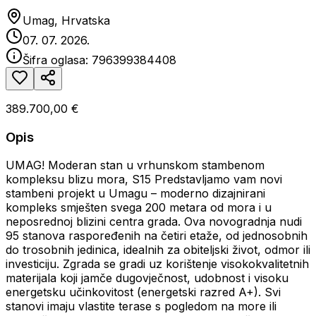
Umag, Hrvatska
07. 07. 2026.
Šifra oglasa:
796399384408
389.700,00 €
Opis
UMAG! Moderan stan u vrhunskom stambenom
kompleksu blizu mora, S15 Predstavljamo vam novi
stambeni projekt u Umagu – moderno dizajnirani
kompleks smješten svega 200 metara od mora i u
neposrednoj blizini centra grada. Ova novogradnja nudi
95 stanova raspoređenih na četiri etaže, od jednosobnih
do trosobnih jedinica, idealnih za obiteljski život, odmor ili
investiciju. Zgrada se gradi uz korištenje visokokvalitetnih
materijala koji jamče dugovječnost, udobnost i visoku
energetsku učinkovitost (energetski razred A+). Svi
stanovi imaju vlastite terase s pogledom na more ili