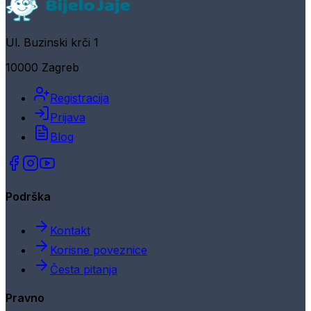
Ul. Buzinski krči 1
10000 Zagreb
Registracija
Prijava
Blog
Podrška
Kontakt
Korisne poveznice
Česta pitanja
Pravno