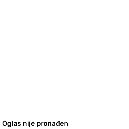
Nautička oprema
Brodski motori
Turizam
Apartmani
Sobe
Kuće za odmor
Aranžmani
Oglas nije pronađen