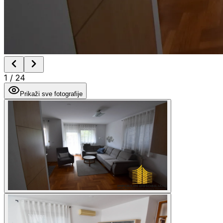
1
/
24
Prikaži sve fotografije