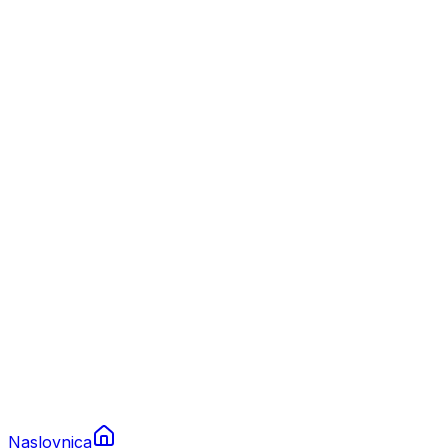
Nautika
Plovila
Charter
Prikolice za plovila
Brodski rezervni dijelovi
Nautička oprema
Brodski motori
Turizam
Apartmani
Sobe
Kuće za odmor
Aranžmani
Naslovnica