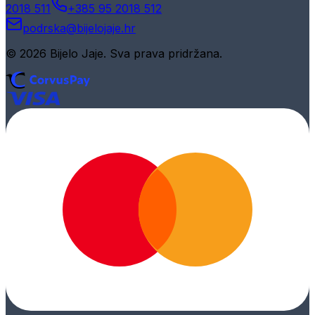
2018 511
+385 95 2018 512
podrska@bijelojaje.hr
© 2026 Bijelo Jaje. Sva prava pridržana.