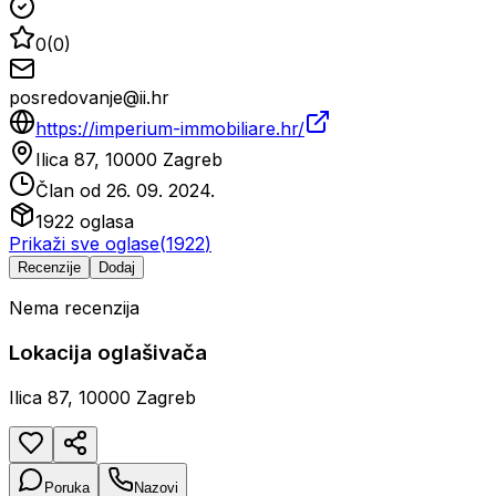
0
(
0
)
posredovanje@ii.hr
https://imperium-immobiliare.hr/
Ilica 87, 10000 Zagreb
Član od
26. 09. 2024.
1922
oglasa
Prikaži sve oglase
(
1922
)
Recenzije
Dodaj
Nema recenzija
Lokacija oglašivača
Ilica 87, 10000 Zagreb
Poruka
Nazovi