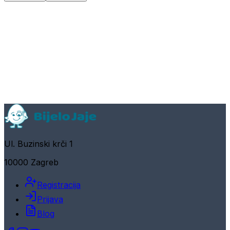
Ul. Buzinski krči 1
10000 Zagreb
Registracija
Prijava
Blog