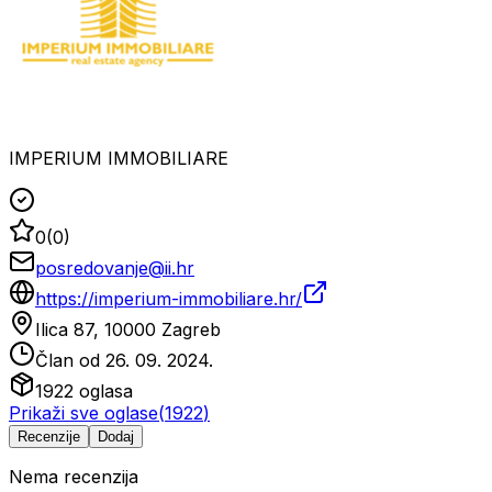
IMPERIUM IMMOBILIARE
0
(
0
)
posredovanje@ii.hr
https://imperium-immobiliare.hr/
Ilica 87, 10000 Zagreb
Član od
26. 09. 2024.
1922
oglasa
Prikaži sve oglase
(
1922
)
Recenzije
Dodaj
Nema recenzija