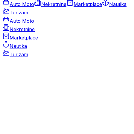
Auto Moto
Nekretnine
Marketplace
Nautika
Turizam
Auto Moto
Nekretnine
Marketplace
Nautika
Turizam
Auto Moto
Rabljeni automobili
Novi automobili
Motocikli / motori
Gospodarska vozila
Rezervni dijelovi i oprema
Kamperi i kamp prikolice