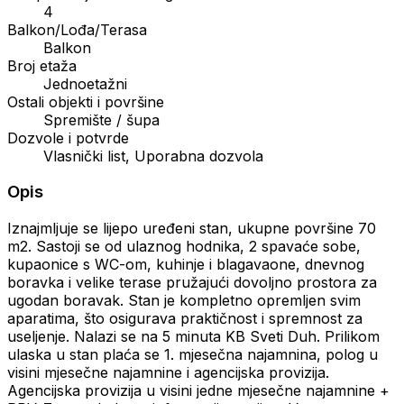
4
Balkon/Lođa/Terasa
Balkon
Broj etaža
Jednoetažni
Ostali objekti i površine
Spremište / šupa
Dozvole i potvrde
Vlasnički list, Uporabna dozvola
Opis
Iznajmljuje se lijepo uređeni stan, ukupne površine 70
m2. Sastoji se od ulaznog hodnika, 2 spavaće sobe,
kupaonice s WC-om, kuhinje i blagavaone, dnevnog
boravka i velike terase pružajući dovoljno prostora za
ugodan boravak. Stan je kompletno opremljen svim
aparatima, što osigurava praktičnost i spremnost za
useljenje. Nalazi se na 5 minuta KB Sveti Duh. Prilikom
ulaska u stan plaća se 1. mjesečna najamnina, polog u
visini mjesečne najamnine i agencijska provizija.
Agencijska provizija u visini jedne mjesečne najamnine +