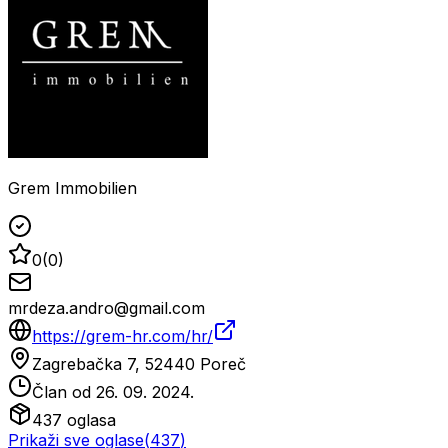
Grem Immobilien
0
(
0
)
mrdeza.andro@gmail.com
https://grem-hr.com/hr/
Zagrebačka 7, 52440 Poreč
Član od
26. 09. 2024.
437
oglasa
Prikaži sve oglase
(
437
)