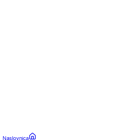
Nautika
Plovila
Charter
Prikolice za plovila
Brodski rezervni dijelovi
Nautička oprema
Brodski motori
Turizam
Apartmani
Sobe
Kuće za odmor
Aranžmani
Naslovnica