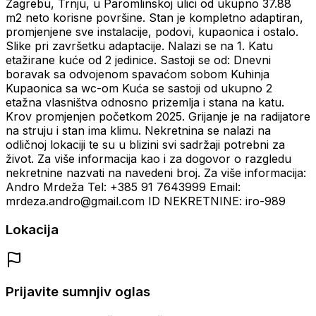
Zagrebu, Trnju, u Paromlinskoj ulici od ukupno 37.88
m2 neto korisne površine. Stan je kompletno adaptiran,
promjenjene sve instalacije, podovi, kupaonica i ostalo.
Slike pri završetku adaptacije. Nalazi se na 1. Katu
etažirane kuće od 2 jedinice. Sastoji se od: Dnevni
boravak sa odvojenom spavaćom sobom Kuhinja
Kupaonica sa wc-om Kuća se sastoji od ukupno 2
etažna vlasništva odnosno prizemlja i stana na katu.
Krov promjenjen početkom 2025. Grijanje je na radijatore
na struju i stan ima klimu. Nekretnina se nalazi na
odličnoj lokaciji te su u blizini svi sadržaji potrebni za
život. Za više informacija kao i za dogovor o razgledu
nekretnine nazvati na navedeni broj. Za više informacija:
Andro Mrdeža Tel: +385 91 7643999 Email:
mrdeza.andro@gmail.com ID NEKRETNINE: iro-989
Lokacija
Prijavite sumnjiv oglas