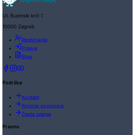
Ul. Buzinski krči 1
10000 Zagreb
Registracija
Prijava
Blog
Podrška
Kontakt
Korisne poveznice
Česta pitanja
Pravno