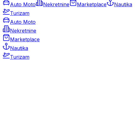
Auto Moto
Nekretnine
Marketplace
Nautika
Turizam
Auto Moto
Nekretnine
Marketplace
Nautika
Turizam
Auto Moto
Rabljeni automobili
Novi automobili
Motocikli / motori
Gospodarska vozila
Rezervni dijelovi i oprema
Kamperi i kamp prikolice