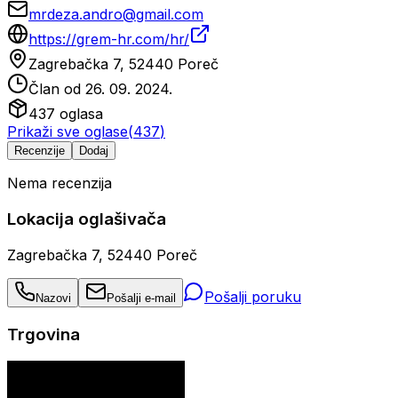
mrdeza.andro@gmail.com
https://grem-hr.com/hr/
Zagrebačka 7, 52440 Poreč
Član od
26. 09. 2024.
437
oglasa
Prikaži sve oglase
(
437
)
Recenzije
Dodaj
Nema recenzija
Lokacija oglašivača
Zagrebačka 7, 52440 Poreč
Pošalji poruku
Nazovi
Pošalji e-mail
Trgovina