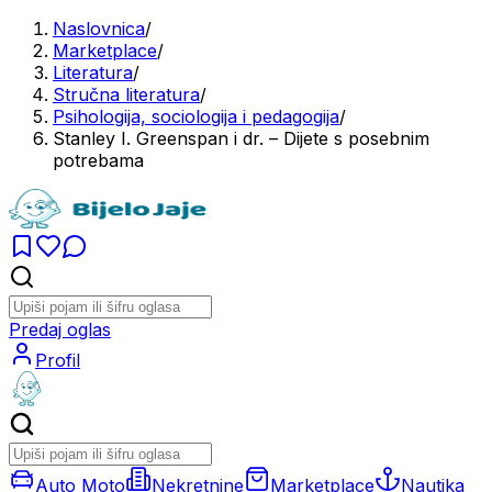
Naslovnica
/
Marketplace
/
Literatura
/
Stručna literatura
/
Psihologija, sociologija i pedagogija
/
Stanley I. Greenspan i dr. – Dijete s posebnim
potrebama
Predaj oglas
Profil
Auto Moto
Nekretnine
Marketplace
Nautika