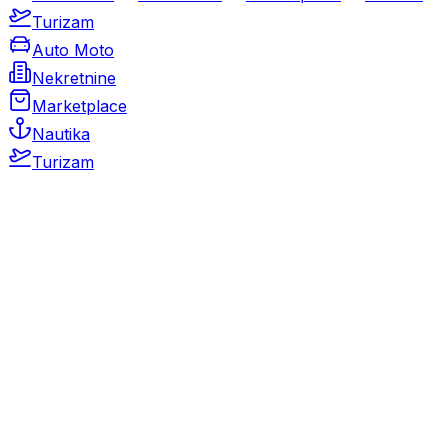
Turizam
Auto Moto
Nekretnine
Marketplace
Nautika
Turizam
Auto Moto
Rabljeni automobili
Novi automobili
Motocikli / motori
Gospodarska vozila
Rezervni dijelovi i oprema
Kamperi i kamp prikolice
Oldtimeri