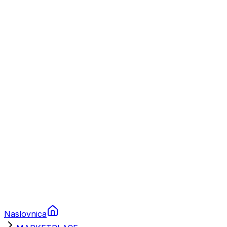
Nautika
Plovila
Charter
Prikolice za plovila
Brodski rezervni dijelovi
Nautička oprema
Brodski motori
Turizam
Apartmani
Sobe
Kuće za odmor
Aranžmani
Naslovnica