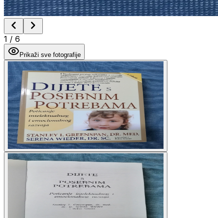
1
/
6
Prikaži sve fotografije