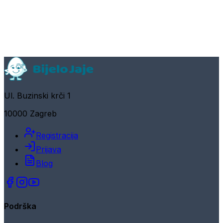
Ul. Buzinski krči 1
10000 Zagreb
Registracija
Prijava
Blog
Podrška