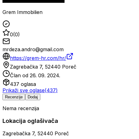
Grem Immobilien
0
(
0
)
mrdeza.andro@gmail.com
https://grem-hr.com/hr/
Zagrebačka 7, 52440 Poreč
Član od
26. 09. 2024.
437
oglasa
Prikaži sve oglase
(
437
)
Recenzije
Dodaj
Nema recenzija
Lokacija oglašivača
Zagrebačka 7, 52440 Poreč