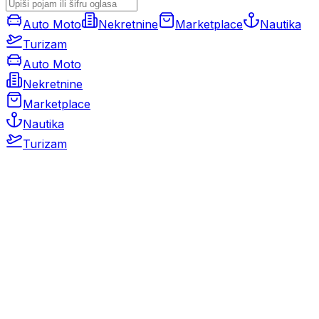
Auto Moto
Nekretnine
Marketplace
Nautika
Turizam
Auto Moto
Nekretnine
Marketplace
Nautika
Turizam
Auto Moto
Rabljeni automobili
Novi automobili
Motocikli / motori
Gospodarska vozila
Rezervni dijelovi i oprema
Kamperi i kamp prikolice