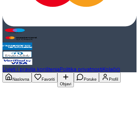
Uvjeti i pravila korištenja
Politika privatnosti
Kolačići
Naslovna
Favoriti
Poruke
Profil
Objavi