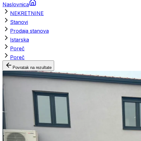
Naslovnica
NEKRETNINE
Stanovi
Prodaja stanova
Istarska
Poreč
Poreč
Povratak na rezultate