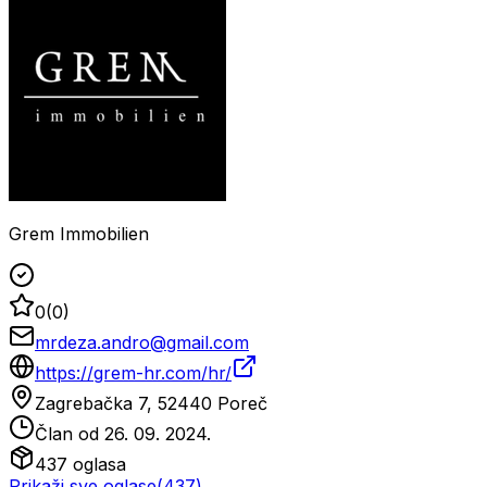
Grem Immobilien
0
(
0
)
mrdeza.andro@gmail.com
https://grem-hr.com/hr/
Zagrebačka 7, 52440 Poreč
Član od
26. 09. 2024.
437
oglasa
Prikaži sve oglase
(
437
)