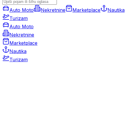
Auto Moto
Nekretnine
Marketplace
Nautika
Turizam
Auto Moto
Nekretnine
Marketplace
Nautika
Turizam
Auto Moto
Rabljeni automobili
Novi automobili
Motocikli / motori
Gospodarska vozila
Rezervni dijelovi i oprema
Kamperi i kamp prikolice