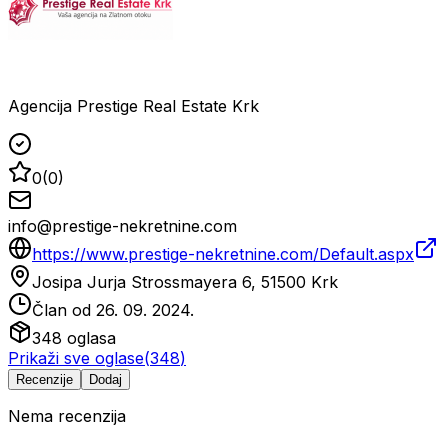
Agencija Prestige Real Estate Krk
0
(
0
)
info@prestige-nekretnine.com
https://www.prestige-nekretnine.com/Default.aspx
Josipa Jurja Strossmayera 6, 51500 Krk
Član od
26. 09. 2024.
348
oglasa
Prikaži sve oglase
(
348
)
Recenzije
Dodaj
Nema recenzija