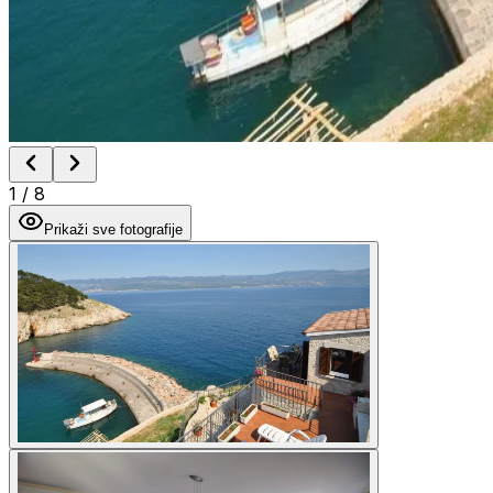
1
/
8
Prikaži sve fotografije