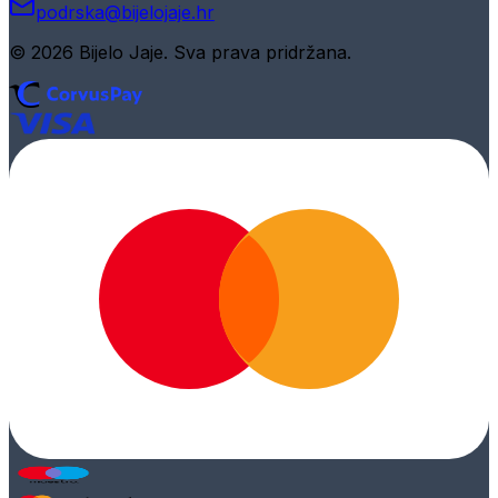
podrska@bijelojaje.hr
© 2026 Bijelo Jaje. Sva prava pridržana.