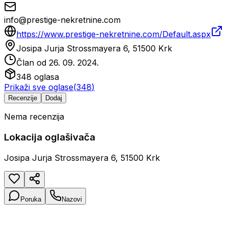
info@prestige-nekretnine.com
https://www.prestige-nekretnine.com/Default.aspx
Josipa Jurja Strossmayera 6, 51500 Krk
Član od
26. 09. 2024.
348
oglasa
Prikaži sve oglase
(
348
)
Recenzije
Dodaj
Nema recenzija
Lokacija oglašivača
Josipa Jurja Strossmayera 6, 51500 Krk
Poruka
Nazovi