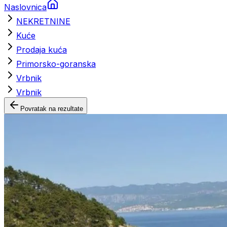
Naslovnica
NEKRETNINE
Kuće
Prodaja kuća
Primorsko-goranska
Vrbnik
Vrbnik
Povratak na rezultate