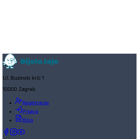
Ul. Buzinski krči 1
10000 Zagreb
Registracija
Prijava
Blog