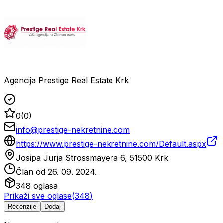
Agencija Prestige Real Estate Krk
0
(
0
)
info@prestige-nekretnine.com
https://www.prestige-nekretnine.com/Default.aspx
Josipa Jurja Strossmayera 6, 51500 Krk
Član od
26. 09. 2024.
348
oglasa
Prikaži sve oglase
(
348
)
Recenzije
Dodaj