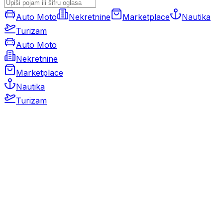
Auto Moto
Nekretnine
Marketplace
Nautika
Turizam
Auto Moto
Nekretnine
Marketplace
Nautika
Turizam
Auto Moto
Rabljeni automobili
Novi automobili
Motocikli / motori
Gospodarska vozila
Rezervni dijelovi i oprema
Kamperi i kamp prikolice