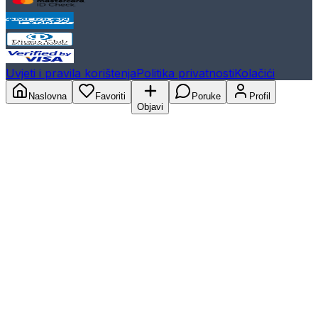
Uvjeti i pravila korištenja
Politika privatnosti
Kolačići
Naslovna
Favoriti
Poruke
Profil
Objavi