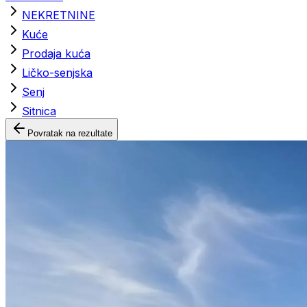
NEKRETNINE
Kuće
Prodaja kuća
Ličko-senjska
Senj
Sitnica
Povratak na rezultate