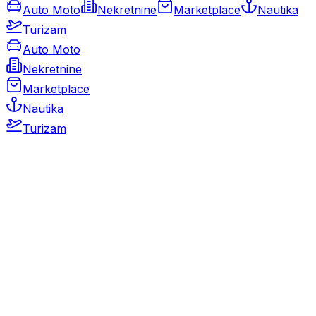
Auto Moto
Nekretnine
Marketplace
Nautika
Turizam
Auto Moto
Nekretnine
Marketplace
Nautika
Turizam
Auto Moto
Rabljeni automobili
Novi automobili
Motocikli / motori
Gospodarska vozila
Rezervni dijelovi i oprema
Kamperi i kamp prikolice