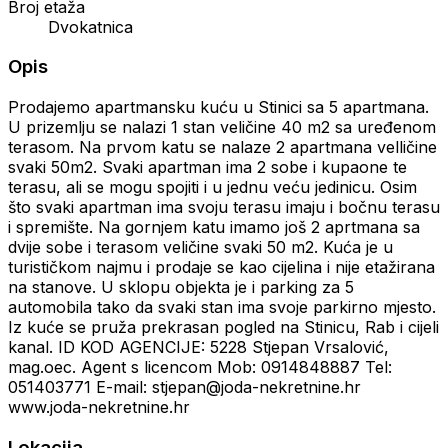
Broj etaža
Dvokatnica
Opis
Prodajemo apartmansku kuću u Stinici sa 5 apartmana.
U prizemlju se nalazi 1 stan veličine 40 m2 sa uređenom
terasom. Na prvom katu se nalaze 2 apartmana velličine
svaki 50m2. Svaki apartman ima 2 sobe i kupaone te
terasu, ali se mogu spojiti i u jednu veću jedinicu. Osim
što svaki apartman ima svoju terasu imaju i bočnu terasu
i spremište. Na gornjem katu imamo još 2 aprtmana sa
dvije sobe i terasom veličine svaki 50 m2. Kuća je u
turističkom najmu i prodaje se kao cijelina i nije etažirana
na stanove. U sklopu objekta je i parking za 5
automobila tako da svaki stan ima svoje parkirno mjesto.
Iz kuće se pruža prekrasan pogled na Stinicu, Rab i cijeli
kanal. ID KOD AGENCIJE: 5228 Stjepan Vrsalović,
mag.oec. Agent s licencom Mob: 0914848887 Tel:
051403771 E-mail: stjepan@joda-nekretnine.hr
www.joda-nekretnine.hr
Lokacija