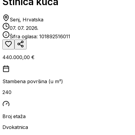
Stinica kuća
Senj, Hrvatska
07. 07. 2026.
Šifra oglasa:
101892516011
440.000,00 €
Stambena površina (u m²)
240
Broj etaža
Dvokatnica