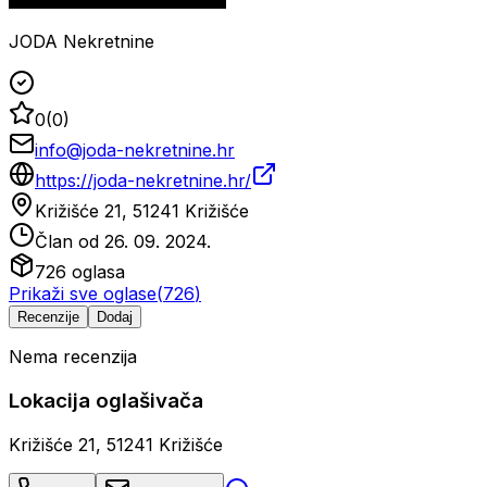
JODA Nekretnine
0
(
0
)
info@joda-nekretnine.hr
https://joda-nekretnine.hr/
Križišće 21, 51241 Križišće
Član od
26. 09. 2024.
726
oglasa
Prikaži sve oglase
(
726
)
Recenzije
Dodaj
Nema recenzija
Lokacija oglašivača
Križišće 21, 51241 Križišće