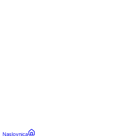
Nautika
Plovila
Charter
Prikolice za plovila
Brodski rezervni dijelovi
Nautička oprema
Brodski motori
Turizam
Apartmani
Sobe
Kuće za odmor
Aranžmani
Naslovnica