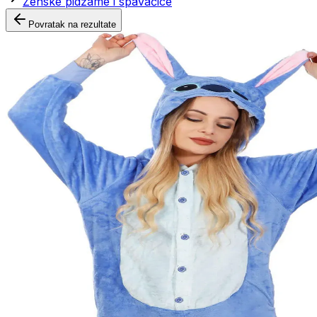
Ženske pidžame i spavaćice
Povratak na rezultate