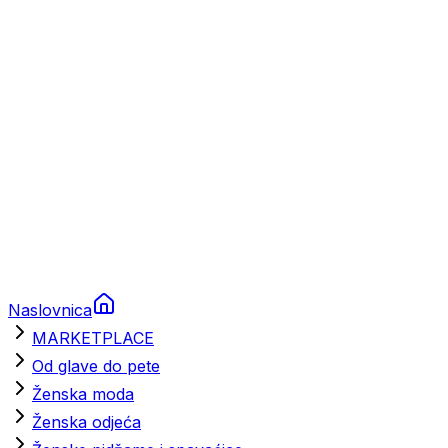
Brodski rezervni dijelovi
Nautička oprema
Brodski motori
Turizam
Apartmani
Sobe
Kuće za odmor
Aranžmani
Naslovnica
MARKETPLACE
Od glave do pete
Ženska moda
Ženska odjeća