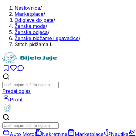
Naslovnica
/
Marketplace
/
Od glave do pete
/
Ženska moda
/
Ženska odjeća
/
Ženske pidžame i spavaćice
/
Stitch pidžama L
Predaj oglas
Profil
Auto Moto
Nekretnine
Marketplace
Nautika