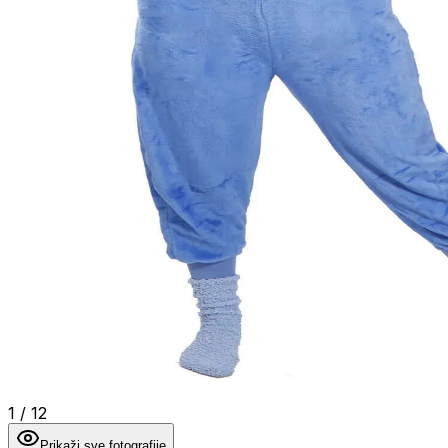
1
/
12
Prikaži sve fotografije