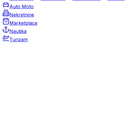
Auto Moto
Nekretnine
Marketplace
Nautika
Turizam
Auto Moto
Rabljeni automobili
Novi automobili
Motocikli / motori
Gospodarska vozila
Rezervni dijelovi i oprema
Kamperi i kamp prikolice
Oldtimeri
Karambolirani automobili