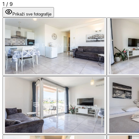
1
/
9
Prikaži sve fotografije