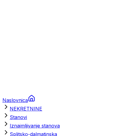
Prikolice za plovila
Brodski rezervni dijelovi
Nautička oprema
Brodski motori
Turizam
Apartmani
Sobe
Kuće za odmor
Aranžmani
Naslovnica
NEKRETNINE
Stanovi
Iznajmljivanje stanova
Splitsko-dalmatinska