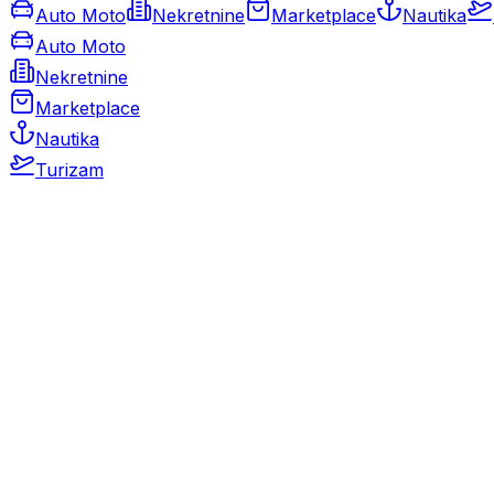
Auto Moto
Nekretnine
Marketplace
Nautika
Auto Moto
Nekretnine
Marketplace
Nautika
Turizam
Auto Moto
Rabljeni automobili
Novi automobili
Motocikli / motori
Gospodarska vozila
Rezervni dijelovi i oprema
Kamperi i kamp prikolice
Oldtimeri