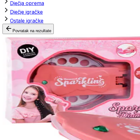
Dječja oprema
Dječje igračke
Ostale igračke
Povratak na rezultate