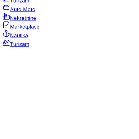
Turizam
Auto Moto
Nekretnine
Marketplace
Nautika
Turizam
Auto Moto
Rabljeni automobili
Novi automobili
Motocikli / motori
Gospodarska vozila
Rezervni dijelovi i oprema
Kamperi i kamp prikolice
Oldtimeri
Karambolirani automobili