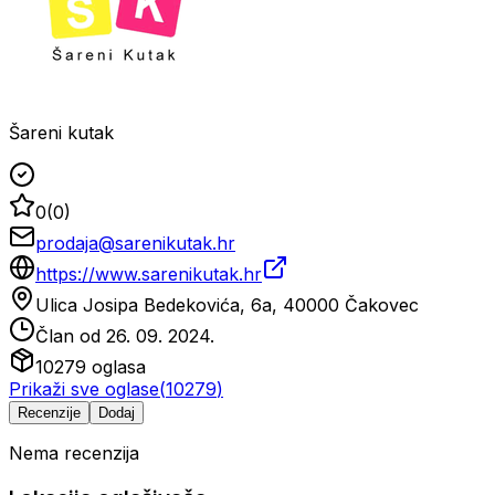
Šareni kutak
0
(
0
)
prodaja@sarenikutak.hr
https://www.sarenikutak.hr
Ulica Josipa Bedekovića, 6a, 40000 Čakovec
Član od
26. 09. 2024.
10279
oglasa
Prikaži sve oglase
(
10279
)
Recenzije
Dodaj
Nema recenzija