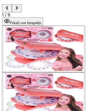
1
/
9
Prikaži sve fotografije