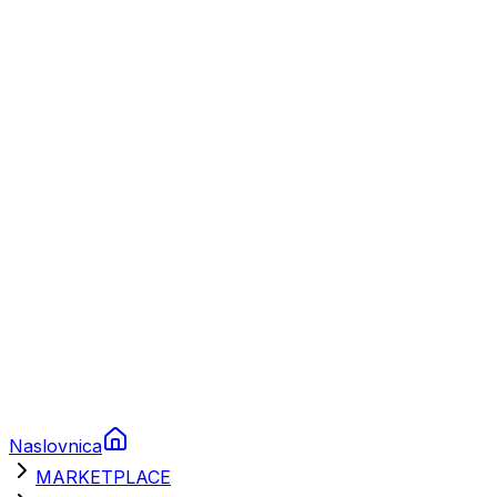
Plovila
Charter
Prikolice za plovila
Brodski rezervni dijelovi
Nautička oprema
Brodski motori
Turizam
Apartmani
Sobe
Kuće za odmor
Aranžmani
Naslovnica
MARKETPLACE