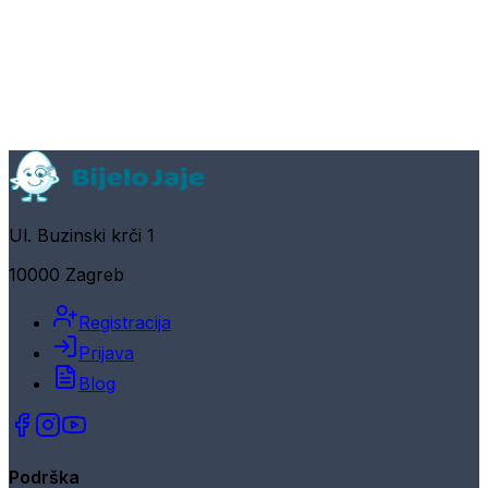
Ul. Buzinski krči 1
10000 Zagreb
Registracija
Prijava
Blog
Podrška