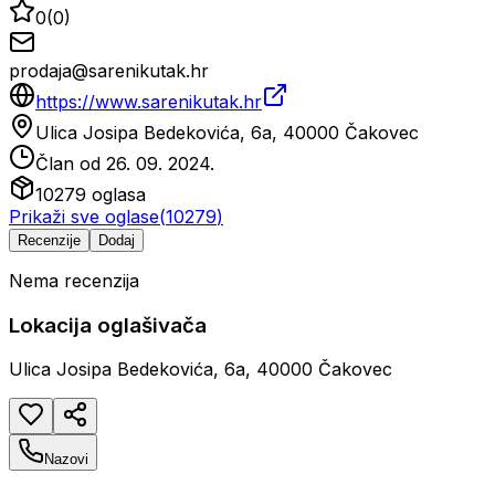
0
(
0
)
prodaja@sarenikutak.hr
https://www.sarenikutak.hr
Ulica Josipa Bedekovića, 6a, 40000 Čakovec
Član od
26. 09. 2024.
10279
oglasa
Prikaži sve oglase
(
10279
)
Recenzije
Dodaj
Nema recenzija
Lokacija oglašivača
Ulica Josipa Bedekovića, 6a, 40000 Čakovec
Nazovi