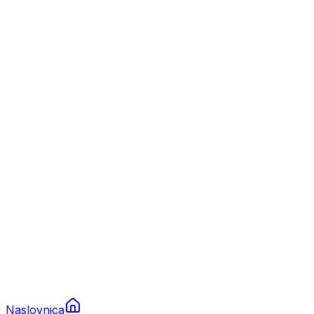
Nautika
Plovila
Charter
Prikolice za plovila
Brodski rezervni dijelovi
Nautička oprema
Brodski motori
Turizam
Apartmani
Sobe
Kuće za odmor
Aranžmani
Naslovnica