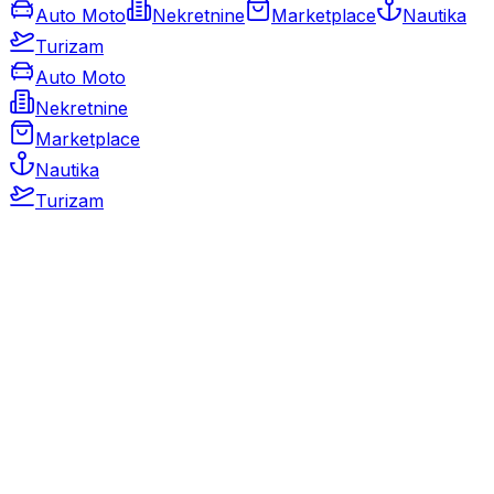
Auto Moto
Nekretnine
Marketplace
Nautika
Turizam
Auto Moto
Nekretnine
Marketplace
Nautika
Turizam
Auto Moto
Rabljeni automobili
Novi automobili
Motocikli / motori
Gospodarska vozila
Rezervni dijelovi i oprema
Kamperi i kamp prikolice