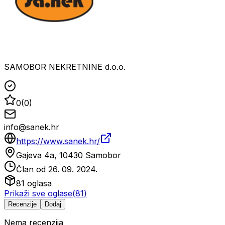
SAMOBOR NEKRETNINE d.o.o.
0
(
0
)
info@sanek.hr
https://www.sanek.hr/
Gajeva 4a, 10430 Samobor
Član od
26. 09. 2024.
81
oglasa
Prikaži sve oglase
(
81
)
Recenzije
Dodaj
Nema recenzija