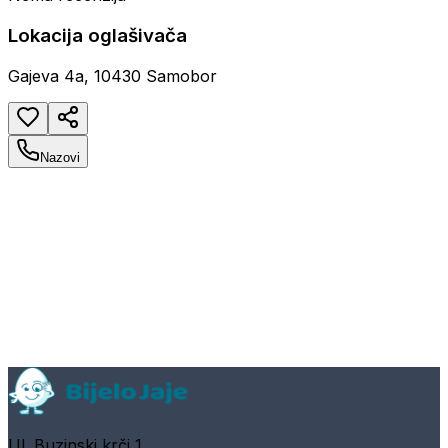
Lokacija oglašivača
Gajeva 4a, 10430 Samobor
Nazovi
Ul. Buzinski krči 1