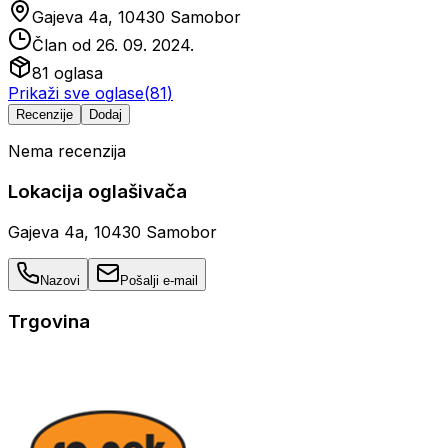
Gajeva 4a, 10430 Samobor
Član od
26. 09. 2024.
81
oglasa
Prikaži sve oglase
(
81
)
Recenzije
Dodaj
Nema recenzija
Lokacija oglašivača
Gajeva 4a, 10430 Samobor
Nazovi
Pošalji e-mail
Trgovina