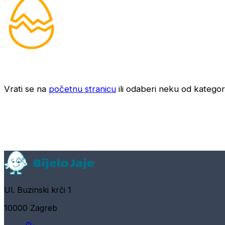
Vrati se na
početnu stranicu
ili odaberi neku od kategori
Ul. Buzinski krči 1
10000 Zagreb