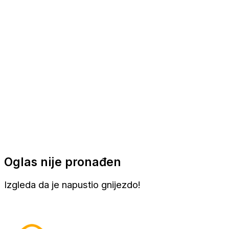
Apartmani
Sobe
Kuće za odmor
Aranžmani
Oglas nije pronađen
Izgleda da je napustio gnijezdo!