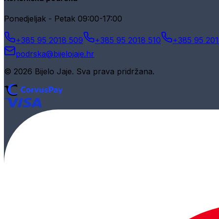
Ponedjeljak - Petak 09:00-17:00
+385 95 2018 509
+385 95 2018 510
+385 95 201
podrska@bijelojaje.hr
© 2026 Bijelo Jaje. Sva prava pridržana.