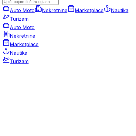
Auto Moto
Nekretnine
Marketplace
Nautika
Turizam
Auto Moto
Nekretnine
Marketplace
Nautika
Turizam
Auto Moto
Rabljeni automobili
Novi automobili
Motocikli / motori
Gospodarska vozila
Rezervni dijelovi i oprema
Kamperi i kamp prikolice