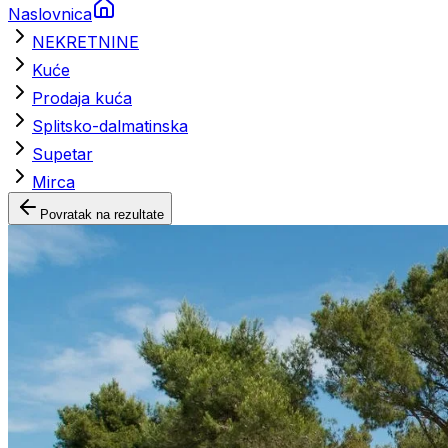
Naslovnica
NEKRETNINE
Kuće
Prodaja kuća
Splitsko-dalmatinska
Supetar
Mirca
Povratak na rezultate