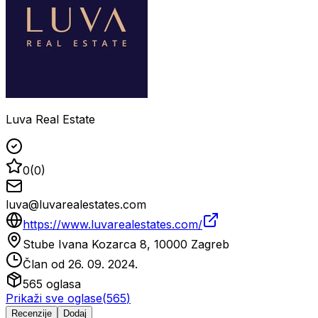
Luva Real Estate
0
(
0
)
luva@luvarealestates.com
https://www.luvarealestates.com/
Stube Ivana Kozarca 8, 10000 Zagreb
Član od
26. 09. 2024.
565
oglasa
Prikaži sve oglase
(
565
)
Recenzije
Dodaj