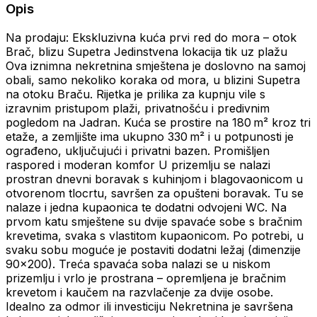
Opis
Na prodaju: Ekskluzivna kuća prvi red do mora – otok
Brač, blizu Supetra Jedinstvena lokacija tik uz plažu
Ova iznimna nekretnina smještena je doslovno na samoj
obali, samo nekoliko koraka od mora, u blizini Supetra
na otoku Braču. Rijetka je prilika za kupnju vile s
izravnim pristupom plaži, privatnošću i predivnim
pogledom na Jadran. Kuća se prostire na 180 m² kroz tri
etaže, a zemljište ima ukupno 330 m² i u potpunosti je
ograđeno, uključujući i privatni bazen. Promišljen
raspored i moderan komfor U prizemlju se nalazi
prostran dnevni boravak s kuhinjom i blagovaonicom u
otvorenom tlocrtu, savršen za opušteni boravak. Tu se
nalaze i jedna kupaonica te dodatni odvojeni WC. Na
prvom katu smještene su dvije spavaće sobe s bračnim
krevetima, svaka s vlastitom kupaonicom. Po potrebi, u
svaku sobu moguće je postaviti dodatni ležaj (dimenzije
90x200). Treća spavaća soba nalazi se u niskom
prizemlju i vrlo je prostrana – opremljena je bračnim
krevetom i kaučem na razvlačenje za dvije osobe.
Idealno za odmor ili investiciju Nekretnina je savršena