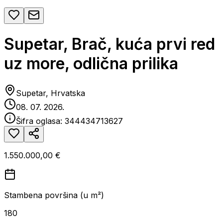
Supetar, Brač, kuća prvi red
uz more, odlična prilika
Supetar, Hrvatska
08. 07. 2026.
Šifra oglasa:
344434713627
1.550.000,00 €
Stambena površina (u m²)
180