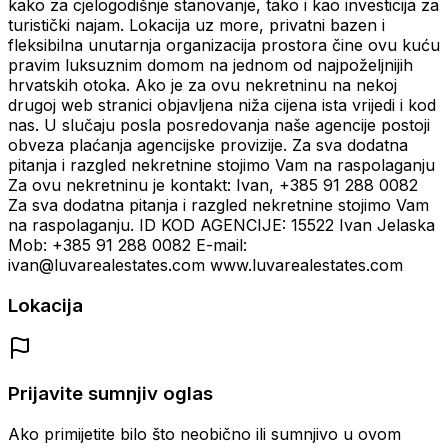
kako za cjelogodišnje stanovanje, tako i kao investicija za
turistički najam. Lokacija uz more, privatni bazen i
fleksibilna unutarnja organizacija prostora čine ovu kuću
pravim luksuznim domom na jednom od najpoželjnijih
hrvatskih otoka. Ako je za ovu nekretninu na nekoj
drugoj web stranici objavljena niža cijena ista vrijedi i kod
nas. U slučaju posla posredovanja naše agencije postoji
obveza plaćanja agencijske provizije. Za sva dodatna
pitanja i razgled nekretnine stojimo Vam na raspolaganju
Za ovu nekretninu je kontakt: Ivan, +385 91 288 0082
Za sva dodatna pitanja i razgled nekretnine stojimo Vam
na raspolaganju. ID KOD AGENCIJE: 15522 Ivan Jelaska
Mob: +385 91 288 0082 E-mail:
ivan@luvarealestates.com www.luvarealestates.com
Lokacija
Prijavite sumnjiv oglas
Ako primijetite bilo što neobično ili sumnjivo u ovom