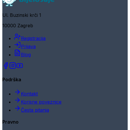
Ul. Buzinski krči 1
10000 Zagreb
Registracija
Prijava
Blog
Podrška
Kontakt
Korisne poveznice
Česta pitanja
Pravno