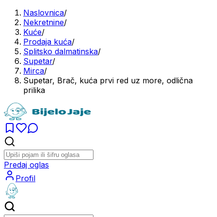
Naslovnica
/
Nekretnine
/
Kuće
/
Prodaja kuća
/
Splitsko dalmatinska
/
Supetar
/
Mirca
/
Supetar, Brač, kuća prvi red uz more, odlična
prilika
Predaj oglas
Profil