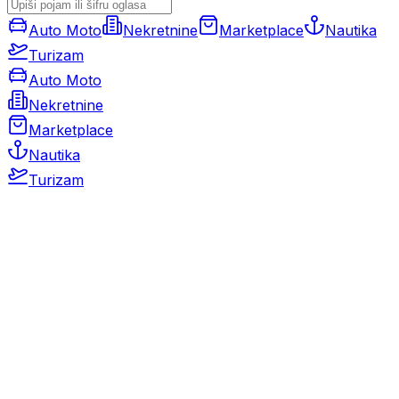
Auto Moto
Nekretnine
Marketplace
Nautika
Turizam
Auto Moto
Nekretnine
Marketplace
Nautika
Turizam
Auto Moto
Rabljeni automobili
Novi automobili
Motocikli / motori
Gospodarska vozila
Rezervni dijelovi i oprema
Kamperi i kamp prikolice