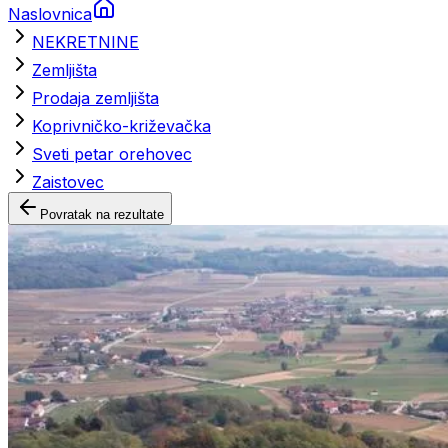
Naslovnica
NEKRETNINE
Zemljišta
Prodaja zemljišta
Koprivničko-križevačka
Sveti petar orehovec
Zaistovec
Povratak na rezultate