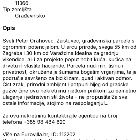
11366
Tip zemljišta
Građevinsko
Opis
Sveti Petar Orahovec, Zaistovec, građevinska parcela s
ogromnim potencijalom. U srcu prirode, svega 55 km od
Zagreba i 30 km od Varaždina.Idealna za gradnju
vikendice, ali i za projekte poput hobit kuća, kućica na
drvetu ili vlastite hacijende. Parcela nudi mir, tišinu i
privatnost, okružena je šumama bogatim vrganjima, te je
područje savršeno za biciklizam, quad i aktivan odmor.
Čist zrak, prirodni ambijent i potpuni bijeg od gradske
gužve čine ovu nekretninu rijetkom prilikom za pametno
ulaganje i jedinstven stil života – ne propustite!Za sve
ostale informacije, stojimo na raspolaganju!...
Za ovu nekretninu kontaktirajte agenticu na broj
telefona +385 98 484 820
.
Više na Eurovilla.hr, ID: 113202