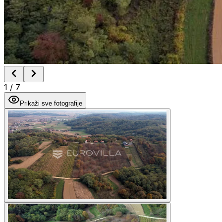
1
/
7
Prikaži sve fotografije