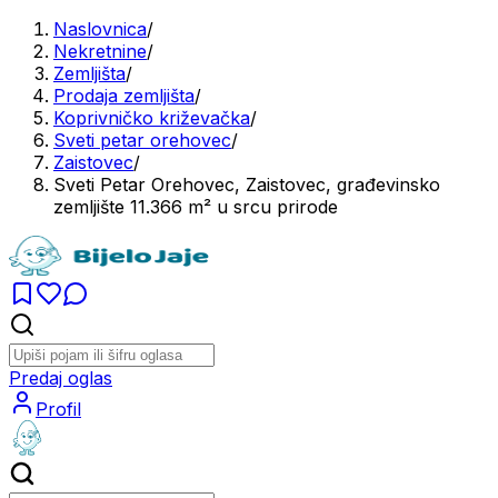
Naslovnica
/
Nekretnine
/
Zemljišta
/
Prodaja zemljišta
/
Koprivničko križevačka
/
Sveti petar orehovec
/
Zaistovec
/
Sveti Petar Orehovec, Zaistovec, građevinsko
zemljište 11.366 m² u srcu prirode
Predaj oglas
Profil