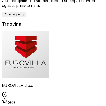
Ako primijetite bilo što neobično ili sumnjivo u ovom
oglasu, prijavite nam.
Prijavi oglas →
Trgovina
EUROVILLA d.o.o.
0
(
0
)