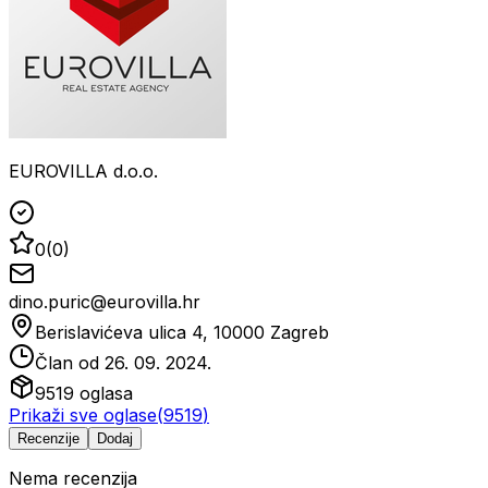
EUROVILLA d.o.o.
0
(
0
)
dino.puric@eurovilla.hr
Berislavićeva ulica 4, 10000 Zagreb
Član od
26. 09. 2024.
9519
oglasa
Prikaži sve oglase
(
9519
)
Recenzije
Dodaj
Nema recenzija