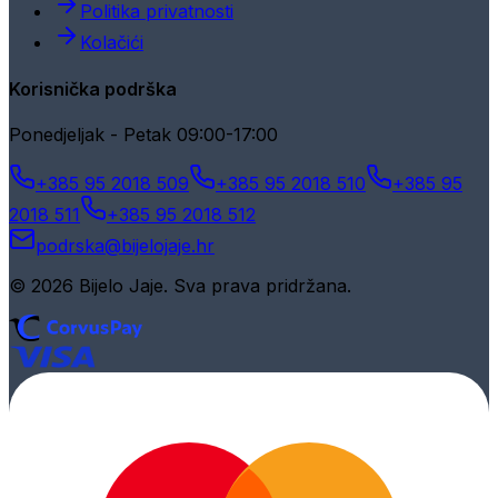
Politika privatnosti
Kolačići
Korisnička podrška
Ponedjeljak - Petak 09:00-17:00
+385 95 2018 509
+385 95 2018 510
+385 95
2018 511
+385 95 2018 512
podrska@bijelojaje.hr
© 2026 Bijelo Jaje. Sva prava pridržana.