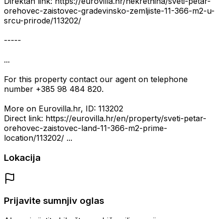
Direktan link: https://eurovilla.hr/nekretnina/sveti-petar-
orehovec-zaistovec-gradevinsko-zemljiste-11-366-m2-u-
srcu-prirode/113202/
-----
...
For this property contact our agent on telephone
number +385 98 484 820.
More on Eurovilla.hr, ID: 113202
Direct link: https://eurovilla.hr/en/property/sveti-petar-
orehovec-zaistovec-land-11-366-m2-prime-
location/113202/ ...
Lokacija
Prijavite sumnjiv oglas