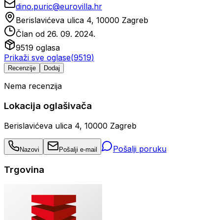
dino.puric@eurovilla.hr
Berislavićeva ulica 4, 10000 Zagreb
Član od
26. 09. 2024.
9519
oglasa
Prikaži sve oglase
(
9519
)
Recenzije
Dodaj
Nema recenzija
Lokacija oglašivača
Berislavićeva ulica 4, 10000 Zagreb
Pošalji poruku
Nazovi
Pošalji e-mail
Trgovina