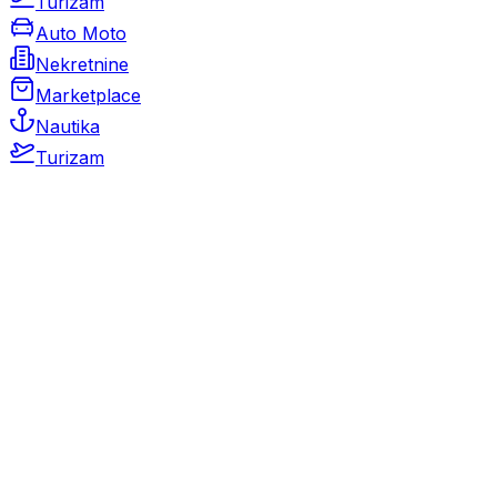
Turizam
Auto Moto
Nekretnine
Marketplace
Nautika
Turizam
Auto Moto
Rabljeni automobili
Novi automobili
Motocikli / motori
Gospodarska vozila
Rezervni dijelovi i oprema
Kamperi i kamp prikolice
Oldtimeri
Karambolirani automobili