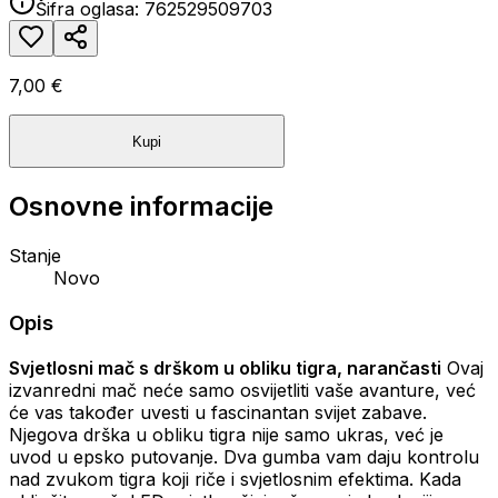
Šifra oglasa:
762529509703
7,00 €
Kupi
Osnovne informacije
Stanje
Novo
Opis
Svjetlosni mač s drškom u obliku tigra, narančasti
Ovaj
izvanredni mač neće samo osvijetliti vaše avanture, već
će vas također uvesti u fascinantan svijet zabave.
Njegova drška u obliku tigra nije samo ukras, već je
uvod u epsko putovanje. Dva gumba vam daju kontrolu
nad zvukom tigra koji riče i svjetlosnim efektima. Kada