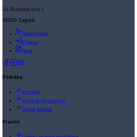
Ul. Buzinski krči 1
10000 Zagreb
Registracija
Prijava
Blog
Podrška
Kontakt
Korisne poveznice
Česta pitanja
Pravno
Uvjeti i pravila korištenja