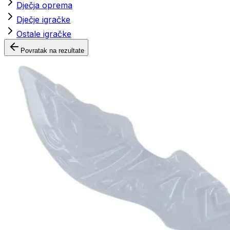
Dječja oprema
Dječje igračke
Ostale igračke
Povratak na rezultate