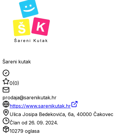
Šareni kutak
0
(
0
)
prodaja@sarenikutak.hr
https://www.sarenikutak.hr
Ulica Josipa Bedekovića, 6a, 40000 Čakovec
Član od
26. 09. 2024.
10279
oglasa