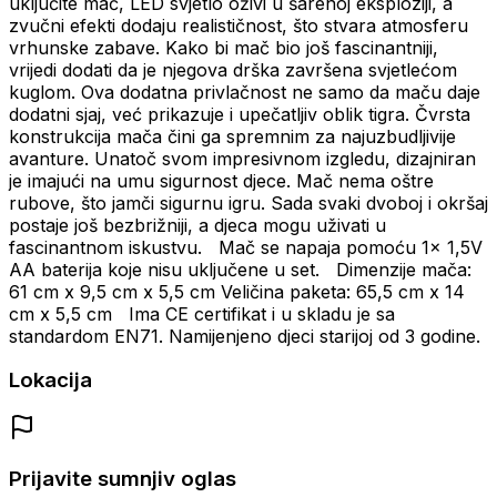
uključite mač, LED svjetlo oživi u šarenoj eksploziji, a
zvučni efekti dodaju realističnost, što stvara atmosferu
vrhunske zabave. Kako bi mač bio još fascinantniji,
vrijedi dodati da je njegova drška završena svjetlećom
kuglom. Ova dodatna privlačnost ne samo da maču daje
dodatni sjaj, već prikazuje i upečatljiv oblik tigra. Čvrsta
konstrukcija mača čini ga spremnim za najuzbudljivije
avanture. Unatoč svom impresivnom izgledu, dizajniran
je imajući na umu sigurnost djece. Mač nema oštre
rubove, što jamči sigurnu igru. Sada svaki dvoboj i okršaj
postaje još bezbrižniji, a djeca mogu uživati u
fascinantnom iskustvu. Mač se napaja pomoću 1x 1,5V
AA baterija koje nisu uključene u set. Dimenzije mača:
61 cm x 9,5 cm x 5,5 cm Veličina paketa: 65,5 cm x 14
cm x 5,5 cm Ima CE certifikat i u skladu je sa
standardom EN71. Namijenjeno djeci starijoj od 3 godine.
Lokacija
Prijavite sumnjiv oglas