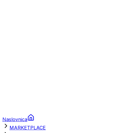
Plovila
Charter
Prikolice za plovila
Brodski rezervni dijelovi
Nautička oprema
Brodski motori
Turizam
Apartmani
Sobe
Kuće za odmor
Aranžmani
Naslovnica
MARKETPLACE