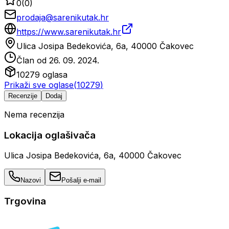
0
(
0
)
prodaja@sarenikutak.hr
https://www.sarenikutak.hr
Ulica Josipa Bedekovića, 6a, 40000 Čakovec
Član od
26. 09. 2024.
10279
oglasa
Prikaži sve oglase
(
10279
)
Recenzije
Dodaj
Nema recenzija
Lokacija oglašivača
Ulica Josipa Bedekovića, 6a, 40000 Čakovec
Nazovi
Pošalji e-mail
Trgovina