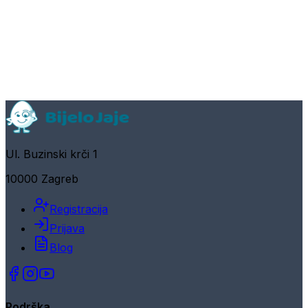
Ul. Buzinski krči 1
10000 Zagreb
Registracija
Prijava
Blog
Podrška