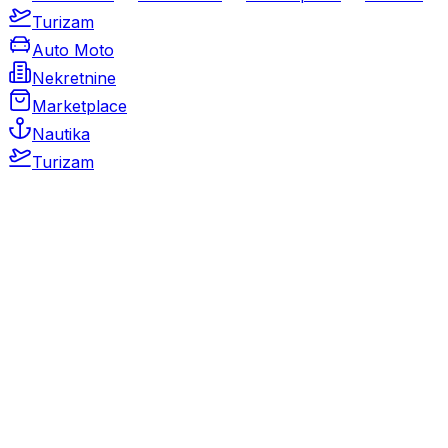
Turizam
Auto Moto
Nekretnine
Marketplace
Nautika
Turizam
Auto Moto
Rabljeni automobili
Novi automobili
Motocikli / motori
Gospodarska vozila
Rezervni dijelovi i oprema
Kamperi i kamp prikolice
Oldtimeri