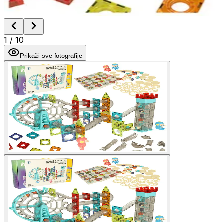
1
/
10
Prikaži sve fotografije