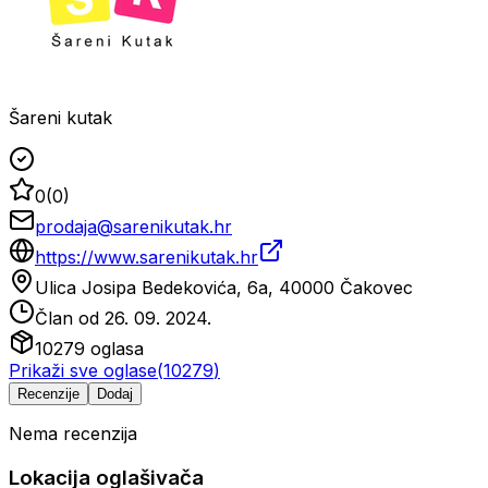
Šareni kutak
0
(
0
)
prodaja@sarenikutak.hr
https://www.sarenikutak.hr
Ulica Josipa Bedekovića, 6a, 40000 Čakovec
Član od
26. 09. 2024.
10279
oglasa
Prikaži sve oglase
(
10279
)
Recenzije
Dodaj
Nema recenzija
Lokacija oglašivača