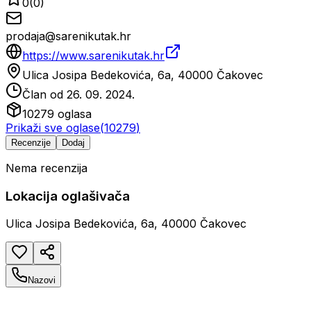
0
(
0
)
prodaja@sarenikutak.hr
https://www.sarenikutak.hr
Ulica Josipa Bedekovića, 6a, 40000 Čakovec
Član od
26. 09. 2024.
10279
oglasa
Prikaži sve oglase
(
10279
)
Recenzije
Dodaj
Nema recenzija
Lokacija oglašivača
Ulica Josipa Bedekovića, 6a, 40000 Čakovec
Nazovi