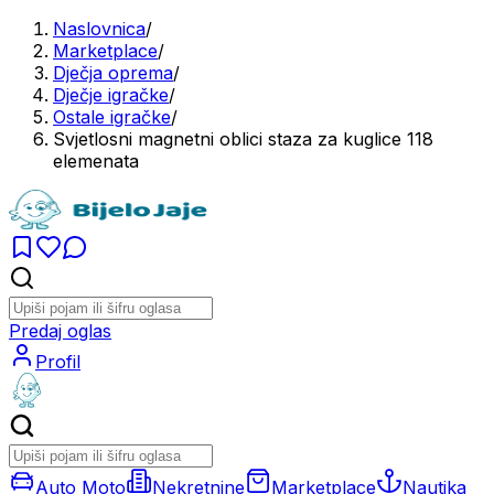
Naslovnica
/
Marketplace
/
Dječja oprema
/
Dječje igračke
/
Ostale igračke
/
Svjetlosni magnetni oblici staza za kuglice 118
elemenata
Predaj oglas
Profil
Auto Moto
Nekretnine
Marketplace
Nautika