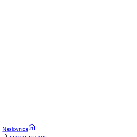
Nautika
Plovila
Charter
Prikolice za plovila
Brodski rezervni dijelovi
Nautička oprema
Brodski motori
Turizam
Apartmani
Sobe
Kuće za odmor
Aranžmani
Naslovnica