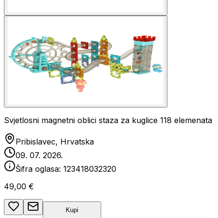
Svjetlosni magnetni oblici staza za kuglice 118 elemenata
Pribislavec, Hrvatska
09. 07. 2026.
Šifra oglasa:
123418032320
49,00 €
Kupi