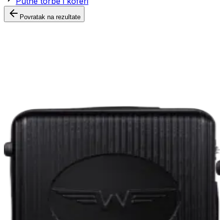
Putne torbe i koferi
Povratak na rezultate