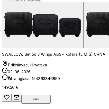
SWALLOW, Set od 3 Wings ABS+ kofera (L,M,S) CRNA
Pribislavec, Hrvatska
02. 06. 2026.
Šifra oglasa:
154863846659
149,50 €
Kupi