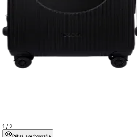
1
/
2
Prikaži sve fotografije