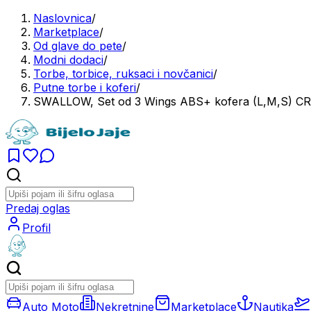
Naslovnica
/
Marketplace
/
Od glave do pete
/
Modni dodaci
/
Torbe, torbice, ruksaci i novčanici
/
Putne torbe i koferi
/
SWALLOW, Set od 3 Wings ABS+ kofera (L,M,S) C
Predaj oglas
Profil
Auto Moto
Nekretnine
Marketplace
Nautika