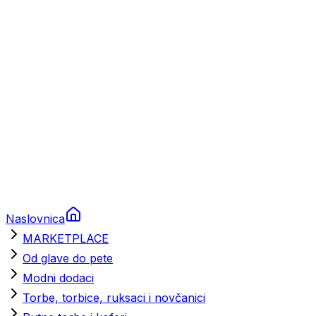
Brodski rezervni dijelovi
Nautička oprema
Brodski motori
Turizam
Apartmani
Sobe
Kuće za odmor
Aranžmani
Naslovnica
MARKETPLACE
Od glave do pete
Modni dodaci
Torbe, torbice, ruksaci i novčanici