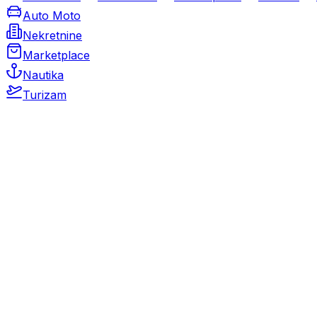
Auto Moto
Nekretnine
Marketplace
Nautika
Turizam
Auto Moto
Rabljeni automobili
Novi automobili
Motocikli / motori
Gospodarska vozila
Rezervni dijelovi i oprema
Kamperi i kamp prikolice
Oldtimeri
Karambolirani automobili