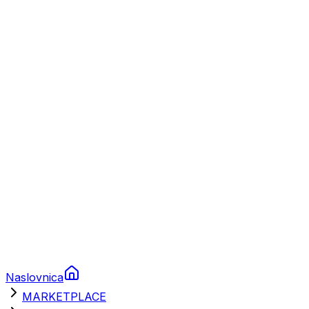
Plovila
Charter
Prikolice za plovila
Brodski rezervni dijelovi
Nautička oprema
Brodski motori
Turizam
Apartmani
Sobe
Kuće za odmor
Aranžmani
Naslovnica
MARKETPLACE