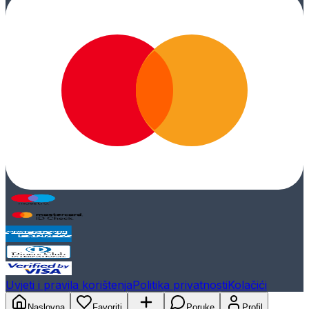
Uvjeti i pravila korištenja
Politika privatnosti
Kolačići
Naslovna
Favoriti
Poruke
Profil