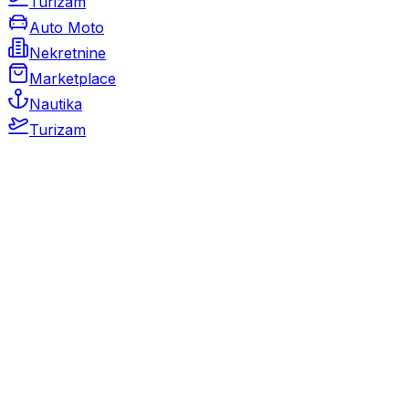
Turizam
Auto Moto
Nekretnine
Marketplace
Nautika
Turizam
Auto Moto
Rabljeni automobili
Novi automobili
Motocikli / motori
Gospodarska vozila
Rezervni dijelovi i oprema
Kamperi i kamp prikolice
Oldtimeri
Karambolirani automobili