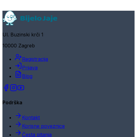
Ul. Buzinski krči 1
10000 Zagreb
Registracija
Prijava
Blog
Podrška
Kontakt
Korisne poveznice
Česta pitanja