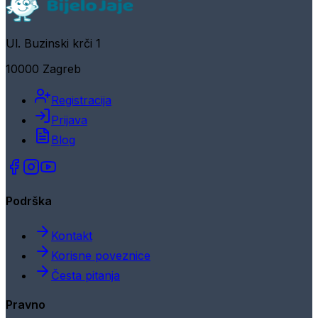
Ul. Buzinski krči 1
10000 Zagreb
Registracija
Prijava
Blog
Podrška
Kontakt
Korisne poveznice
Česta pitanja
Pravno