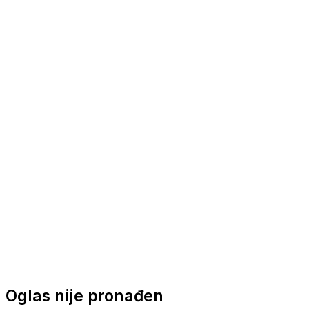
Nautička oprema
Brodski motori
Turizam
Apartmani
Sobe
Kuće za odmor
Aranžmani
Oglas nije pronađen