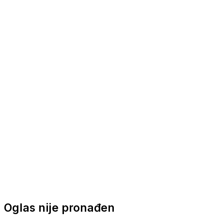
Nautička oprema
Brodski motori
Turizam
Apartmani
Sobe
Kuće za odmor
Aranžmani
Oglas nije pronađen