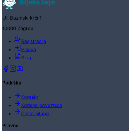
Ul. Buzinski krči 1
10000 Zagreb
Registracija
Prijava
Blog
Podrška
Kontakt
Korisne poveznice
Česta pitanja
Pravno