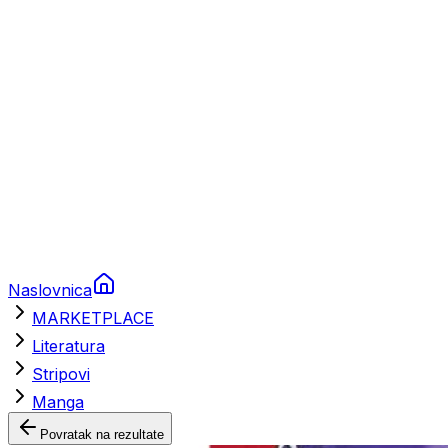
Brodski rezervni dijelovi
Nautička oprema
Brodski motori
Turizam
Apartmani
Sobe
Kuće za odmor
Aranžmani
Naslovnica
MARKETPLACE
Literatura
Stripovi
Manga
Povratak na rezultate