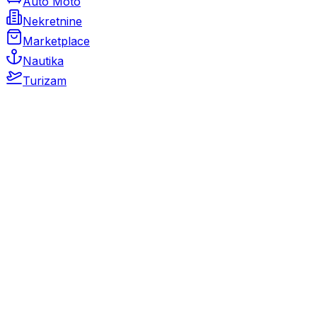
Auto Moto
Nekretnine
Marketplace
Nautika
Turizam
Auto Moto
Rabljeni automobili
Novi automobili
Motocikli / motori
Gospodarska vozila
Rezervni dijelovi i oprema
Kamperi i kamp prikolice
Oldtimeri
Karambolirani automobili