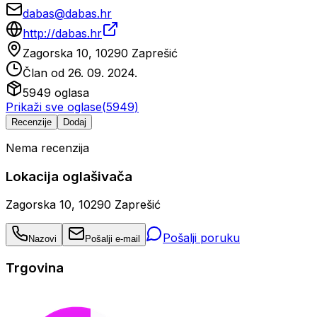
dabas@dabas.hr
http://dabas.hr
Zagorska 10, 10290 Zaprešić
Član od
26. 09. 2024.
5949
oglasa
Prikaži sve oglase
(
5949
)
Recenzije
Dodaj
Nema recenzija
Lokacija oglašivača
Zagorska 10, 10290 Zaprešić
Pošalji poruku
Nazovi
Pošalji e-mail
Trgovina