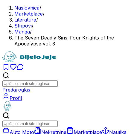
Naslovnica
/
Marketplace
/
Literatura
/
Stripovi
/
Manga
/
The Seven Deadly Sins: Four Knights of the
Apocalypse vol. 3
Predaj oglas
Profil
Auto Moto
Nekretnine
Marketplace
Nautika