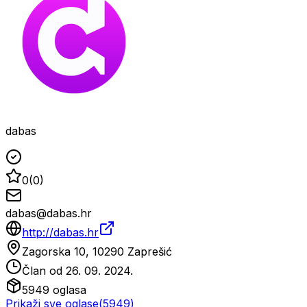
dabas
0
(
0
)
dabas@dabas.hr
http://dabas.hr
Zagorska 10, 10290 Zaprešić
Član od
26. 09. 2024.
5949
oglasa
Prikaži sve oglase
(
5949
)