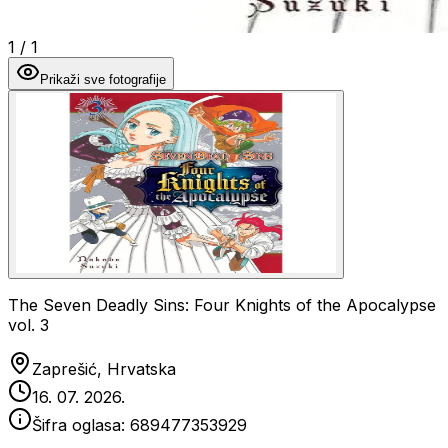
1
/
1
Prikaži sve fotografije
The Seven Deadly Sins: Four Knights of the Apocalypse
vol. 3
Zaprešić, Hrvatska
16. 07. 2026.
Šifra oglasa:
689477353929