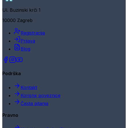
Ul. Buzinski krči 1
10000 Zagreb
Registracija
Prijava
Blog
Podrška
Kontakt
Korisne poveznice
Česta pitanja
Pravno