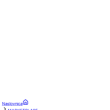
Nautika
Plovila
Charter
Prikolice za plovila
Brodski rezervni dijelovi
Nautička oprema
Brodski motori
Turizam
Apartmani
Sobe
Kuće za odmor
Aranžmani
Naslovnica