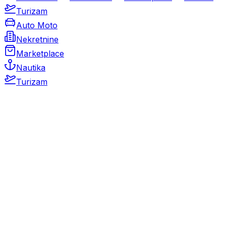
Turizam
Auto Moto
Nekretnine
Marketplace
Nautika
Turizam
Auto Moto
Rabljeni automobili
Novi automobili
Motocikli / motori
Gospodarska vozila
Rezervni dijelovi i oprema
Kamperi i kamp prikolice
Oldtimeri