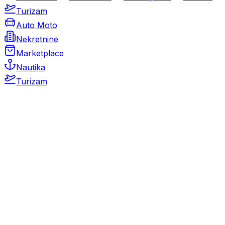
Turizam
Auto Moto
Nekretnine
Marketplace
Nautika
Turizam
Auto Moto
Rabljeni automobili
Novi automobili
Motocikli / motori
Gospodarska vozila
Rezervni dijelovi i oprema
Kamperi i kamp prikolice
Oldtimeri