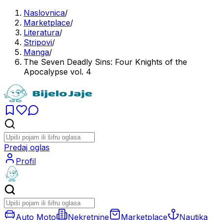
Naslovnica
/
Marketplace
/
Literatura
/
Stripovi
/
Manga
/
The Seven Deadly Sins: Four Knights of the
Apocalypse vol. 4
Predaj oglas
Profil
Auto Moto
Nekretnine
Marketplace
Nautika