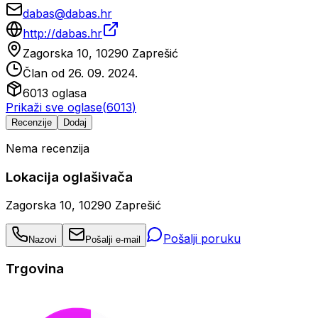
dabas@dabas.hr
http://dabas.hr
Zagorska 10, 10290 Zaprešić
Član od
26. 09. 2024.
6013
oglasa
Prikaži sve oglase
(
6013
)
Recenzije
Dodaj
Nema recenzija
Lokacija oglašivača
Zagorska 10, 10290 Zaprešić
Pošalji poruku
Nazovi
Pošalji e-mail
Trgovina