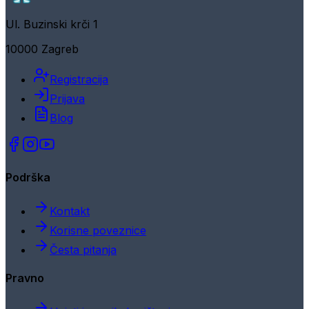
Ul. Buzinski krči 1
10000 Zagreb
Registracija
Prijava
Blog
Podrška
Kontakt
Korisne poveznice
Česta pitanja
Pravno