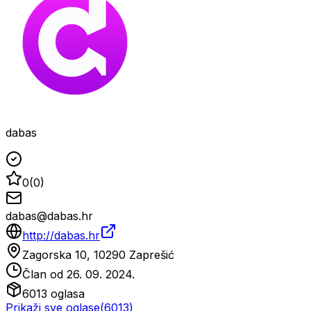
dabas
0
(
0
)
dabas@dabas.hr
http://dabas.hr
Zagorska 10, 10290 Zaprešić
Član od
26. 09. 2024.
6013
oglasa
Prikaži sve oglase
(
6013
)