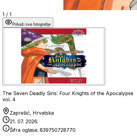
1
/
1
Prikaži sve fotografije
The Seven Deadly Sins: Four Knights of the Apocalypse
vol. 4
Zaprešić, Hrvatska
21. 07. 2026.
Šifra oglasa:
839750728770