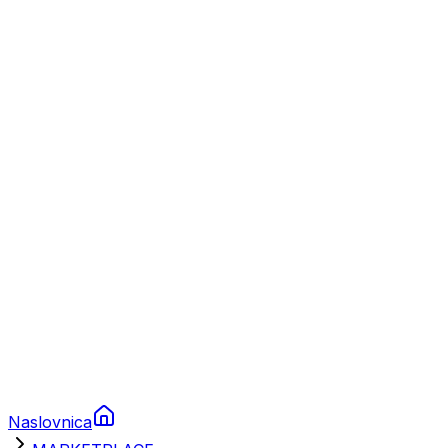
Nautika
Plovila
Charter
Prikolice za plovila
Brodski rezervni dijelovi
Nautička oprema
Brodski motori
Turizam
Apartmani
Sobe
Kuće za odmor
Aranžmani
Naslovnica