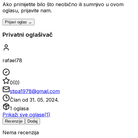
Ako primijetite bilo što neobično ili sumnjivo u ovom
oglasu, prijavite nam.
Prijavi oglas →
Privatni oglašivač
rafael78
0
(
0
)
stipa1978@gmail.com
Član od
31. 05. 2024.
1
oglasa
Prikaži sve oglase
(
1
)
Recenzije
Dodaj
Nema recenzija