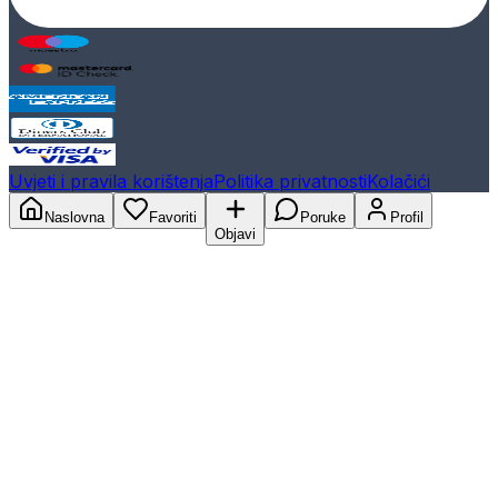
Uvjeti i pravila korištenja
Politika privatnosti
Kolačići
Naslovna
Favoriti
Poruke
Profil
Objavi