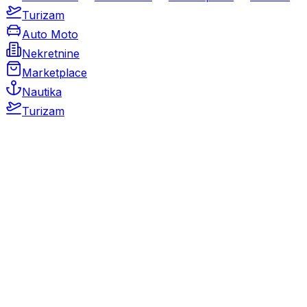
Turizam
Auto Moto
Nekretnine
Marketplace
Nautika
Turizam
Auto Moto
Rabljeni automobili
Novi automobili
Motocikli / motori
Gospodarska vozila
Rezervni dijelovi i oprema
Kamperi i kamp prikolice
Oldtimeri