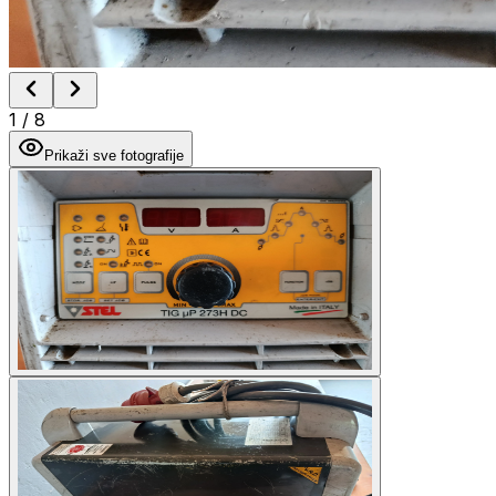
1
/
8
Prikaži sve fotografije