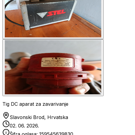
Tig DC aparat za zavarivanje
Slavonski Brod, Hrvatska
02. 06. 2026.
Šifra oglasa:
159545639830