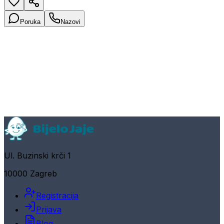
Poruka
Nazovi
Ul. Buzinski krči 1
10000 Zagreb
Registracija
Prijava
Blog