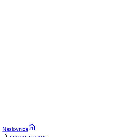
Nautika
Plovila
Charter
Prikolice za plovila
Brodski rezervni dijelovi
Nautička oprema
Brodski motori
Turizam
Apartmani
Sobe
Kuće za odmor
Aranžmani
Naslovnica