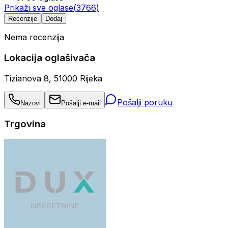
Prikaži sve oglase
(
3766
)
Recenzije
Dodaj
Nema recenzija
Lokacija oglašivača
Tizianova 8, 51000 Rijeka
Pošalji poruku
Nazovi
Pošalji e-mail
Trgovina