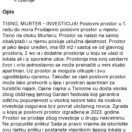
Opis
TISNO, MURTER - INVESTICIJA! Poslovni prostor u 1.
redu do mora Prodajemo poslovni prostor u mjestu
Tisno na otoku Murteru. Prostor se nalazi na samoj
obali/plaži i u njemu posluje uslužna djelatnost. Prostor
je jako lijepo uređen, ima 69 m2 i sastoji se od glavnog
prostora, 2 wc-a i dodatne prostorije u koju se ulazi iz
lokala ali i iz sporedne ulice. Prostorija ima svoj sanitarni
čvor i vrlo jednostavno se može preinačiti u mini studio
apartman. Uz prostor je moguće otkupiti i svu
ugostiteljsku opremu. Također se cijeli poslovni prostor
može lako pretvoriti u lijep i prostran apartman za
turistički najam. Cijene najma u Tisnome su dosta visoke
zbog obližnjeg ljetnog Garden festivala koji garantira
odličnu popunjenost u visokoj sezoni tako da ovakva
investicija osigurava brz povrat uloženog novca. Zgrada
u kojoj je poslovni prostor izgrađena je 2023. godine.
Prostor se prodaje zbog investicije u drugu nekretninu.
Ne propustite priliku! Sada je pravo vrijeme da iskoristite
ovu rijetku priliku i postanete vlasnikom lijepog lokala u