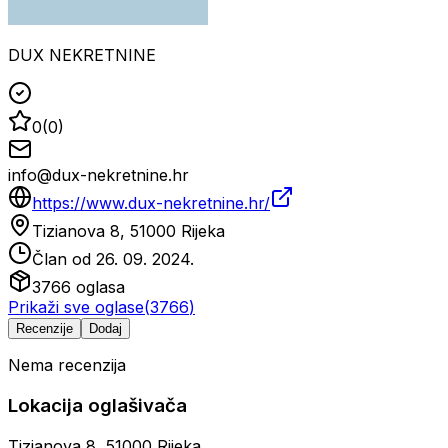
DUX NEKRETNINE
0
(
0
)
info@dux-nekretnine.hr
https://www.dux-nekretnine.hr/
Tizianova 8, 51000 Rijeka
Član od
26. 09. 2024.
3766
oglasa
Prikaži sve oglase
(
3766
)
Recenzije
Dodaj
Nema recenzija
Lokacija oglašivača
Tizianova 8, 51000 Rijeka