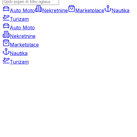
Auto Moto
Nekretnine
Marketplace
Nautika
Turizam
Auto Moto
Nekretnine
Marketplace
Nautika
Turizam
Auto Moto
Rabljeni automobili
Novi automobili
Motocikli / motori
Gospodarska vozila
Rezervni dijelovi i oprema
Kamperi i kamp prikolice