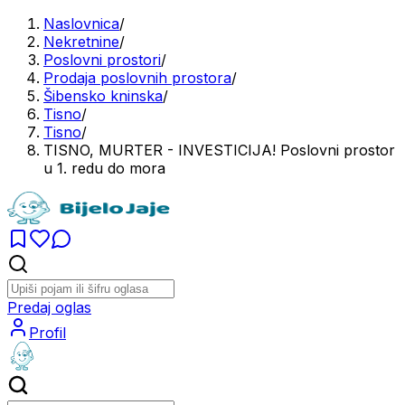
Naslovnica
/
Nekretnine
/
Poslovni prostori
/
Prodaja poslovnih prostora
/
Šibensko kninska
/
Tisno
/
Tisno
/
TISNO, MURTER - INVESTICIJA! Poslovni prostor
u 1. redu do mora
Predaj oglas
Profil