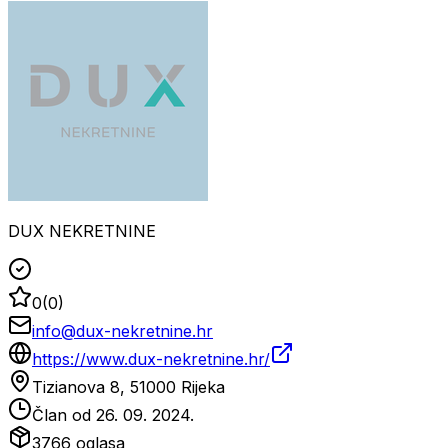
DUX NEKRETNINE
0
(
0
)
info@dux-nekretnine.hr
https://www.dux-nekretnine.hr/
Tizianova 8, 51000 Rijeka
Član od
26. 09. 2024.
3766
oglasa