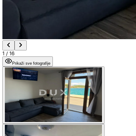
1
/
16
Prikaži sve fotografije