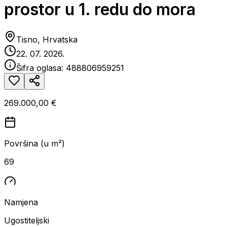
prostor u 1. redu do mora
Tisno, Hrvatska
22. 07. 2026.
Šifra oglasa:
488806959251
269.000,00 €
Površina (u m²)
69
Namjena
Ugostiteljski