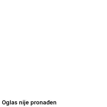
Nautička oprema
Brodski motori
Turizam
Apartmani
Sobe
Kuće za odmor
Aranžmani
Oglas nije pronađen