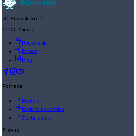
Ul. Buzinski krči 1
10000 Zagreb
Registracija
Prijava
Blog
Podrška
Kontakt
Korisne poveznice
Česta pitanja
Pravno