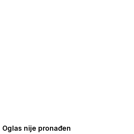
Nautička oprema
Brodski motori
Turizam
Apartmani
Sobe
Kuće za odmor
Aranžmani
Oglas nije pronađen