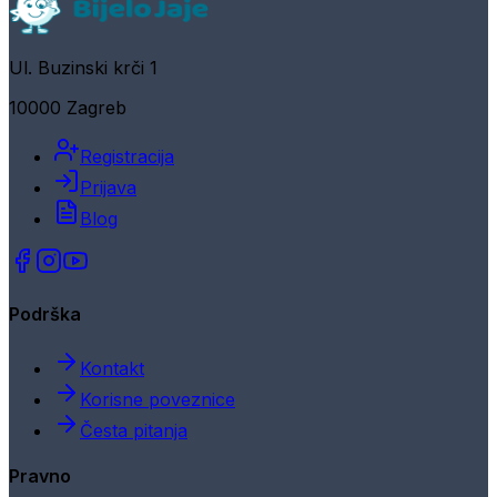
Ul. Buzinski krči 1
10000 Zagreb
Registracija
Prijava
Blog
Podrška
Kontakt
Korisne poveznice
Česta pitanja
Pravno