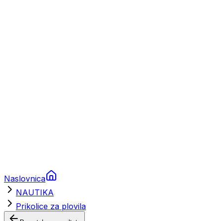
Charter
Prikolice za plovila
Brodski rezervni dijelovi
Nautička oprema
Brodski motori
Turizam
Apartmani
Sobe
Kuće za odmor
Aranžmani
Naslovnica
NAUTIKA
Prikolice za plovila