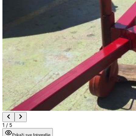
1
/
5
Prikaži sve fotografije