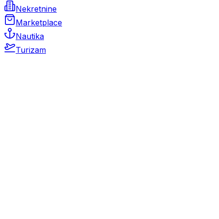
Nekretnine
Marketplace
Nautika
Turizam
Auto Moto
Rabljeni automobili
Novi automobili
Motocikli / motori
Gospodarska vozila
Rezervni dijelovi i oprema
Kamperi i kamp prikolice
Oldtimeri
Karambolirani automobili