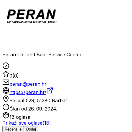
Peran Car and Boat Service Center
0
(
0
)
peran@peran.hr
https://peran.hr/
Barbat 529, 51280 Barbat
Član od
26. 09. 2024.
18
oglasa
Prikaži sve oglase
(
18
)
Recenzije
Dodaj