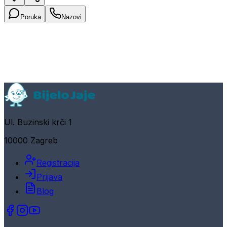
Poruka
Nazovi
Ul. Buzinski krči 1
10000 Zagreb
Registracija
Prijava
Blog