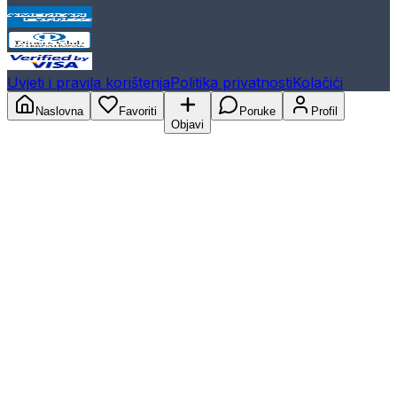
Uvjeti i pravila korištenja
Politika privatnosti
Kolačići
Naslovna
Favoriti
Poruke
Profil
Objavi