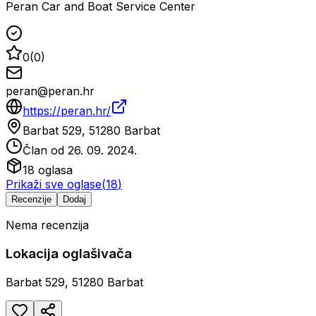
Peran Car and Boat Service Center
0
(
0
)
peran@peran.hr
https://peran.hr/
Barbat 529, 51280 Barbat
Član od
26. 09. 2024.
18
oglasa
Prikaži sve oglase
(
18
)
Recenzije
Dodaj
Nema recenzija
Lokacija oglašivača
Barbat 529, 51280 Barbat