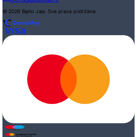
podrska@bijelojaje.hr
© 2026 Bijelo Jaje. Sva prava pridržana.