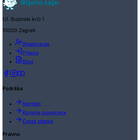
Ul. Buzinski krči 1
10000 Zagreb
Registracija
Prijava
Blog
Podrška
Kontakt
Korisne poveznice
Česta pitanja
Pravno