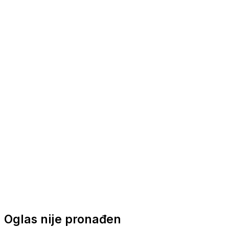
Nautička oprema
Brodski motori
Turizam
Apartmani
Sobe
Kuće za odmor
Aranžmani
Oglas nije pronađen