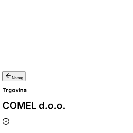
Nautička oprema
Brodski motori
Turizam
Apartmani
Sobe
Kuće za odmor
Aranžmani
Natrag
Trgovina
COMEL d.o.o.