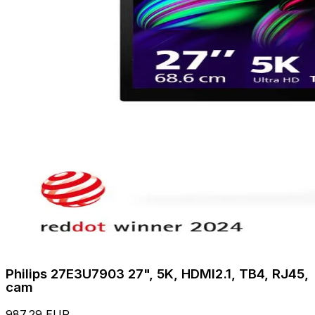
Philips 27E3U7903 27", 5K, HDMI2.1, TB4, RJ45,
cam
987,29 EUR