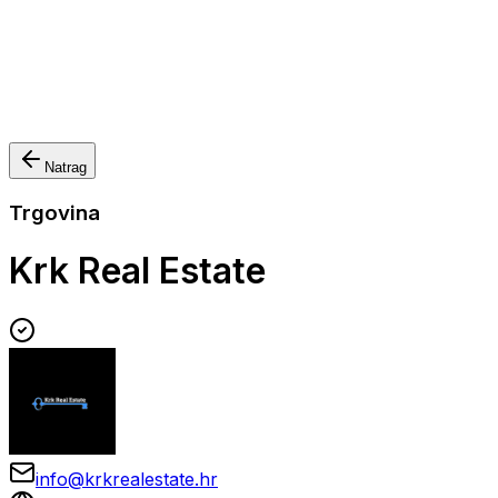
Apartmani
Sobe
Kuće za odmor
Aranžmani
Natrag
Trgovina
Krk Real Estate
info@krkrealestate.hr