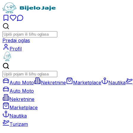
Predaj oglas
Profil
Auto Moto
Nekretnine
Marketplace
Nautika
Auto Moto
Nekretnine
Marketplace
Nautika
Turizam