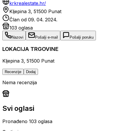
krkrealestate.hr/
Kljepina 3, 51500 Punat
Član od
09. 04. 2024.
103
oglasa
Nazovi
Pošalji e-mail
Pošalji poruku
LOKACIJA TRGOVINE
Kljepina 3, 51500 Punat
Recenzije
Dodaj
Nema recenzija
Svi oglasi
Pronađeno
103
oglasa