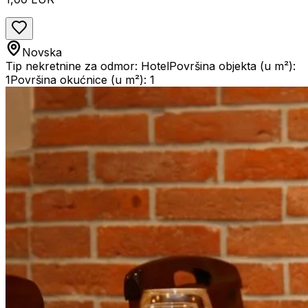
Novska
Tip nekretnine za odmor: Hotel
Površina objekta (u m²):
1
Površina okućnice (u m²): 1