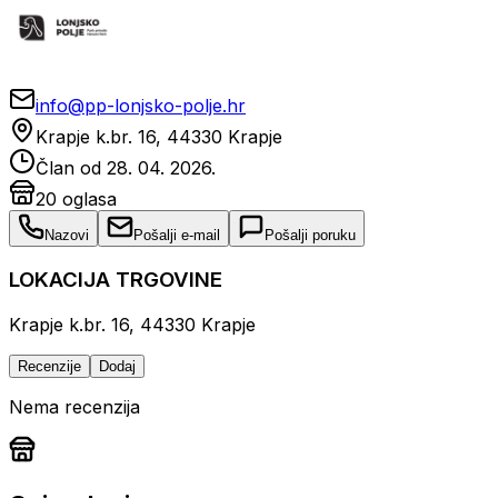
info@pp-lonjsko-polje.hr
Krapje k.br. 16, 44330 Krapje
Član od
28. 04. 2026.
20
oglasa
Nazovi
Pošalji e-mail
Pošalji poruku
LOKACIJA TRGOVINE
Krapje k.br. 16, 44330 Krapje
Recenzije
Dodaj
Nema recenzija