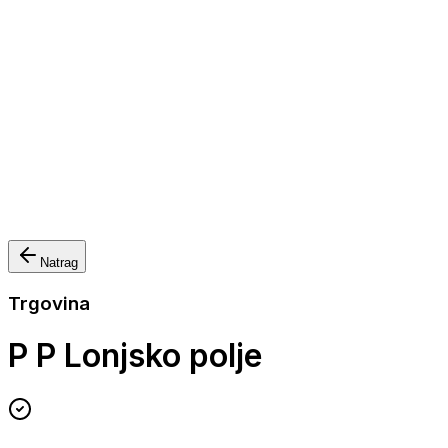
Nautička oprema
Brodski motori
Turizam
Apartmani
Sobe
Kuće za odmor
Aranžmani
Natrag
Trgovina
P P Lonjsko polje