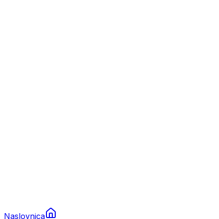
Nautika
Plovila
Charter
Prikolice za plovila
Brodski rezervni dijelovi
Nautička oprema
Brodski motori
Turizam
Apartmani
Sobe
Kuće za odmor
Aranžmani
Naslovnica