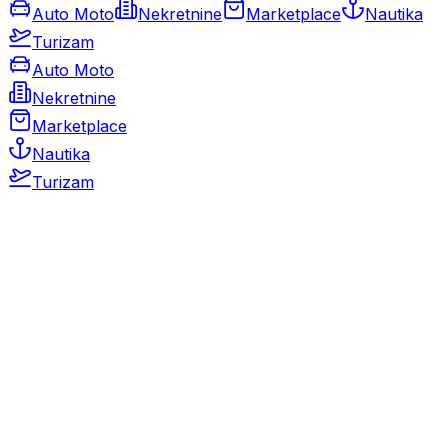
Auto Moto
Nekretnine
Marketplace
Nautika
Turizam
Auto Moto
Nekretnine
Marketplace
Nautika
Turizam
Auto Moto
Rabljeni automobili
Novi automobili
Motocikli / motori
Gospodarska vozila
Rezervni dijelovi i oprema
Kamperi i kamp prikolice