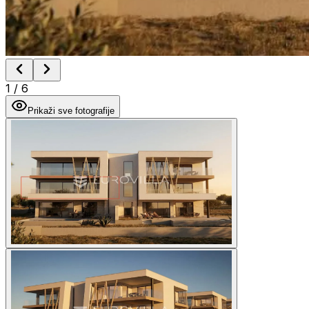
1
/
6
Prikaži sve fotografije