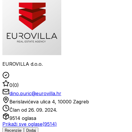
EUROVILLA d.o.o.
0
(
0
)
dino.puric@eurovilla.hr
Berislavićeva ulica 4, 10000 Zagreb
Član od
26. 09. 2024.
9514
oglasa
Prikaži sve oglase
(
9514
)
Recenzije
Dodaj