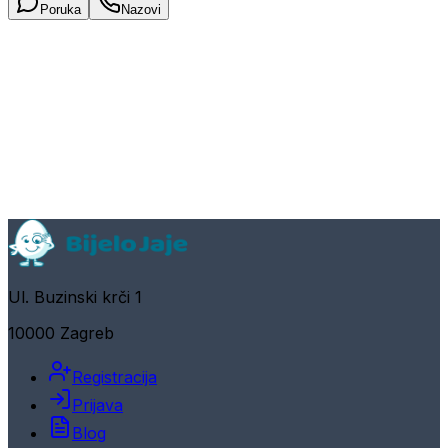
Poruka
Nazovi
Ul. Buzinski krči 1
10000 Zagreb
Registracija
Prijava
Blog