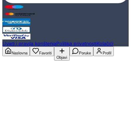
Uvjeti i pravila korištenja
Politika privatnosti
Kolačići
Naslovna
Favoriti
Poruke
Profil
Objavi