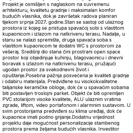
Projekt je osmišljen s naglaskom na suvremenu
arhitekturu, kvalitetu gradnje i maksimalan komfor
budućih vlasnika, dok je završetak radova planiran
tijekom srpnja 2027. godine.Stan se sastoji od ulaznog
prostora iz kojeg se pristupa spavaćoj sobi s vlastitom
kupaonicom i izlazom na natkrivenu terasu. Nadalje, u
stanu se nalazi spremište, druga spavaća soba s
vlastitom kupaonicom te dodatni WC s prostorom za
vešeraj. Središnji dio stana čini prostrani open space
prostor koji objedinjuje kuhinju, blagovaonicu i dnevni
boravak s izlazom na natkrivenu terasu, pružajući
ugodan prostor za svakodnevni život i
opuštanje.Posebna pažnja posvećena je kvaliteti gradnje
i odabiru materijala. Predviđene su visokokvalitetne
talijanske keramičke obloge, dok će u spavaćim sobama
biti postavljen troslojni parket. Objekt će biti opremljen
PVC stolarijom visoke kvalitete, ALU ulaznim vratima
zgrade, liftom, video portafonom i alarmnim sustavom. U
svim prostorijama predviđeni su klima uređaji, dok će
kupaonice imati podno grijanje.Dodatnu vrijednost
projektu daje mogućnost personalizacije stambenog
prostora prema željama budućih vlasnika. Investitor