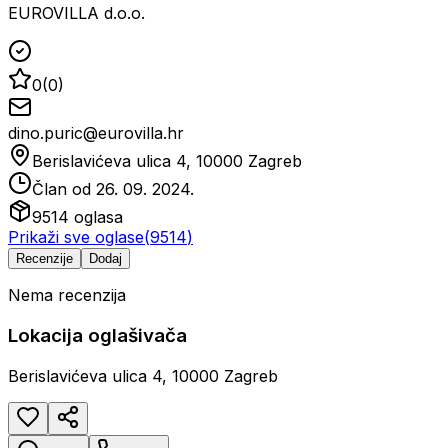
EUROVILLA d.o.o.
0
(
0
)
dino.puric@eurovilla.hr
Berislavićeva ulica 4, 10000 Zagreb
Član od
26. 09. 2024.
9514
oglasa
Prikaži sve oglase
(
9514
)
Recenzije
Dodaj
Nema recenzija
Lokacija oglašivača
Berislavićeva ulica 4, 10000 Zagreb