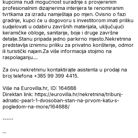
kupcima nudi mogućnost suradnje s provjerenim
profesionalnim dizajnerima interijera te renomiranim
tvrtkama za izradu namještaja po mjeri. Ovisno o fazi
gradnje, kupci će u dogovoru s investitorom imati priliku
sudjelovati u odabiru završnih materijala, uključujući
keramičke obloge, sanitarije, boje i druge završne
detalje.Stanu pripada jedno parkirno mjesto.Nekretnina
predstavlja iznimnu priliku za privatno korištenje, odmor
ili turistički najam.Za više informacija stojimo na
raspolaganju....
Za ovu nekretninu kontaktirajte asistenta u prodaji na
broj telefona +385 99 399 4415.
Više na Eurovilla.hr, ID: 164688
Direktan link: https://eurovilla.hr/nekretnina/tribunj-
adriatic-pearl-1-dvosoban-stan-na-prvom-katu-s-
pogledom-na-more/164688/
-----
...