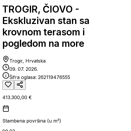
TROGIR, ČIOVO -
Ekskluzivan stan sa
krovnom terasom i
pogledom na more
Trogir, Hrvatska
09. 07. 2026.
Šifra oglasa:
262119476555
413.300,00 €
Stambena površina (u m²)