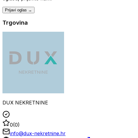
Prijavi oglas →
Trgovina
DUX NEKRETNINE
0
(
0
)
info@dux-nekretnine.hr