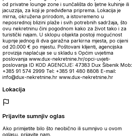
od privatne lounge zone i sunčališta do ljetne kuhinje ili
jacuzzija, za koji je predviđena priprema. Lokacija je
mirna, okružena prirodom, a istovremeno u
neposrednoj blizini plaže i svih potrebnih sadržaja, što
ovu nekretninu čini pogodnom kako za život tako i za
turistički najam. U sklopu objekta postoji mogućnost
kupnje jednog ili dva garažna parkirna mjesta, po cijeni
od 20.000 € po mjestu. Poštovani klijenti, agencijska
provizija naplaćuje se u skladu s Općim uvjetima
poslovanja www.dux-nekretnine.hr/opci-uvjeti-
poslovanja ID KOD AGENCIJE: 47383 Dux Šibenik Mob:
+385 91 574 2999 Tel: +385 91 480 8808 E-mail:
info@dux-nekretnine.hr www.dux-nekretnine.hr
Lokacija
Prijavite sumnjiv oglas
Ako primijetite bilo što neobično ili sumnjivo u ovom
oglasu, prijavite nam.