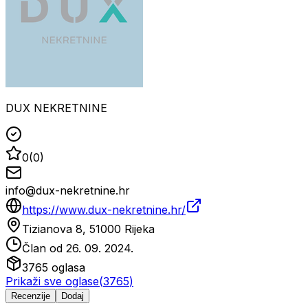
DUX NEKRETNINE
0
(
0
)
info@dux-nekretnine.hr
https://www.dux-nekretnine.hr/
Tizianova 8, 51000 Rijeka
Član od
26. 09. 2024.
3765
oglasa
Prikaži sve oglase
(
3765
)
Recenzije
Dodaj