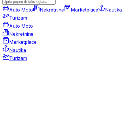
Auto Moto
Nekretnine
Marketplace
Nautika
Turizam
Auto Moto
Nekretnine
Marketplace
Nautika
Turizam
Auto Moto
Rabljeni automobili
Novi automobili
Motocikli / motori
Gospodarska vozila
Rezervni dijelovi i oprema
Kamperi i kamp prikolice