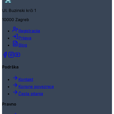
Ul. Buzinski krči 1
10000 Zagreb
Registracija
Prijava
Blog
Podrška
Kontakt
Korisne poveznice
Česta pitanja
Pravno