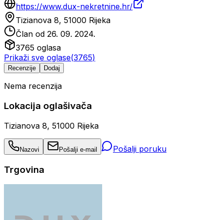
https://www.dux-nekretnine.hr/
Tizianova 8, 51000 Rijeka
Član od
26. 09. 2024.
3765
oglasa
Prikaži sve oglase
(
3765
)
Recenzije
Dodaj
Nema recenzija
Lokacija oglašivača
Tizianova 8, 51000 Rijeka
Pošalji poruku
Nazovi
Pošalji e-mail
Trgovina