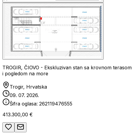
TROGIR, ČIOVO - Ekskluzivan stan sa krovnom terasom
i pogledom na more
Trogir, Hrvatska
09. 07. 2026.
Šifra oglasa:
262119476555
413.300,00 €