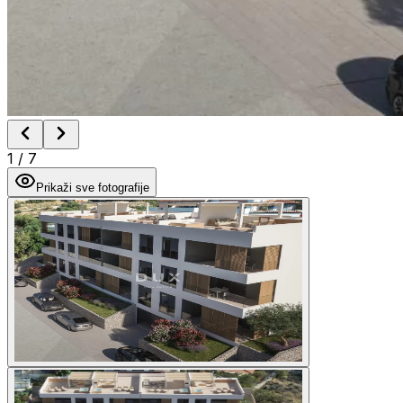
1
/
7
Prikaži sve fotografije