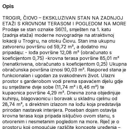
Opis
TROGIR, ČIOVO – EKSKLUZIVAN STAN NA ZADNJOJ
ETAŽI S KROVNOM TERASOM I POGLEDOM NA MORE
Prodaje se stan oznake S6(1), smješten na 1. katu
(zadnja etaža) moderne novogradnje na atraktivnoj
lokaciji u Trogiru, na otoku Čiovu. Stan ima ukupnu
zatvorenu površinu od 59,72 m², a dodatno mu
pripadaju: - lođa površine 12,08 m² (obračunato s
koeficijentom 0,75) -krovna terasa površine 85,01 m²
(nenatkrivena, obračunato s koeficijentom 0,25) Ukupna
obračunska površina iznosi 90,03 m². Raspored stana je
funkcionalan i ugodan za svakodnevni život. Ulazni
prostor s garderobom vodi prema spavaćem dijelu gdje
su smještene dvije sobe (11,74 m² i 8,46 m²) te
kupaonica površine 4,29 m². Dnevna zona objedinjuje
kuhinju, blagovaonicu i boravak u skladnu cjelinu od
28,74 m², s direktnim izlazom na lođu koja predstavlja
prirodan nastavak interijera. Poseban dojam ostavlja
krovna terasa koja pripada isključivo ovom stanu, s
otvorenim i nesmetanim pogledom na more. Riječ je o
prostoru koji omogućuje različite koncepte uređenja –