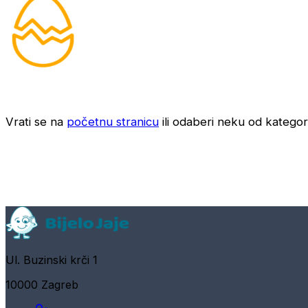
Vrati se na
početnu stranicu
ili odaberi neku od kategori
Ul. Buzinski krči 1
10000 Zagreb