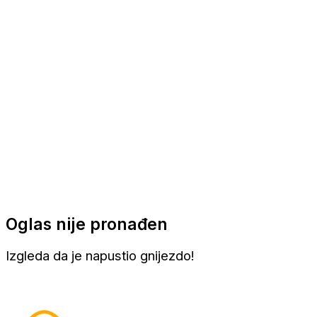
Apartmani
Sobe
Kuće za odmor
Aranžmani
Oglas nije pronađen
Izgleda da je napustio gnijezdo!