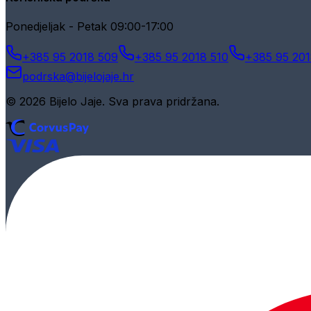
Ponedjeljak - Petak 09:00-17:00
+385 95 2018 509
+385 95 2018 510
+385 95 201
podrska@bijelojaje.hr
© 2026 Bijelo Jaje. Sva prava pridržana.