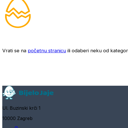
Vrati se na
početnu stranicu
ili odaberi neku od kategori
Ul. Buzinski krči 1
10000 Zagreb