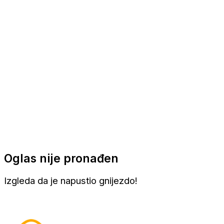
Apartmani
Sobe
Kuće za odmor
Aranžmani
Oglas nije pronađen
Izgleda da je napustio gnijezdo!