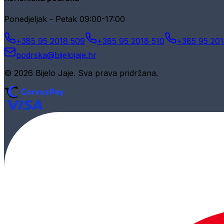
Ponedjeljak - Petak 09:00-17:00
+385 95 2018 509
+385 95 2018 510
+385 95 201
podrska@bijelojaje.hr
© 2026 Bijelo Jaje. Sva prava pridržana.