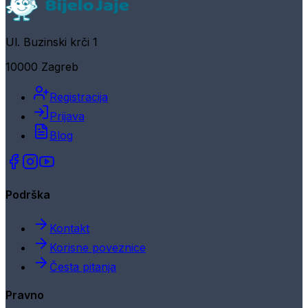
Ul. Buzinski krči 1
10000 Zagreb
Registracija
Prijava
Blog
Podrška
Kontakt
Korisne poveznice
Česta pitanja
Pravno