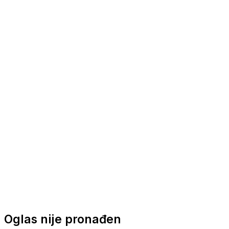
Nautička oprema
Brodski motori
Turizam
Apartmani
Sobe
Kuće za odmor
Aranžmani
Oglas nije pronađen