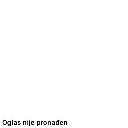
Nautička oprema
Brodski motori
Turizam
Apartmani
Sobe
Kuće za odmor
Aranžmani
Oglas nije pronađen