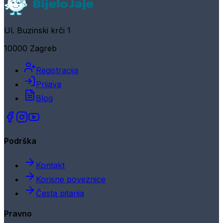
Ul. Buzinski krči 1
10000 Zagreb
Registracija
Prijava
Blog
Podrška
Kontakt
Korisne poveznice
Česta pitanja
Pravno