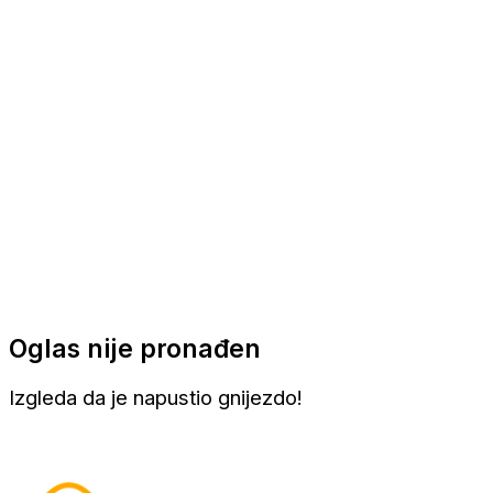
Apartmani
Sobe
Kuće za odmor
Aranžmani
Oglas nije pronađen
Izgleda da je napustio gnijezdo!