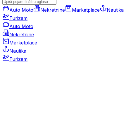
Auto Moto
Nekretnine
Marketplace
Nautika
Turizam
Auto Moto
Nekretnine
Marketplace
Nautika
Turizam
Auto Moto
Rabljeni automobili
Novi automobili
Motocikli / motori
Gospodarska vozila
Rezervni dijelovi i oprema
Kamperi i kamp prikolice