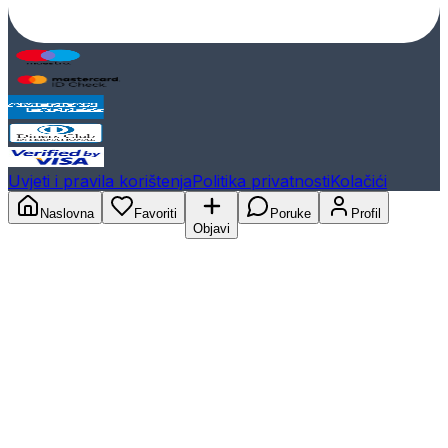
Uvjeti i pravila korištenja
Politika privatnosti
Kolačići
Naslovna
Favoriti
Poruke
Profil
Objavi