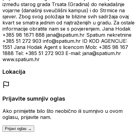
između starog grada Trsata (Gradina) do nekadašnje
vojarne (današnji sveučilišni kampus) i do Strmice na
sjever. Zbog svog položaja te blizine svih sadržaja ovaj
kvart se smatra jednim od najtraženijih u gradu. Za ostale
informacije obratite nam se s povjerenjem. Jana Hodak
+385 98 1671 888 jana@spatium.hr Spatium nekretnine
+385 51 272 903 info@spatium.hr ID KOD AGENCIJE:
1551 Jana Hodak Agent s licencom Mob: +385 98 167
1888 Tel: +385 51 272 903 E-mail: jana@spatium.hr
www.spatium.hr
Lokacija
Prijavite sumnjiv oglas
Ako primijetite bilo što neobično ili sumnjivo u ovom
oglasu, prijavite nam.
Prijavi oglas →