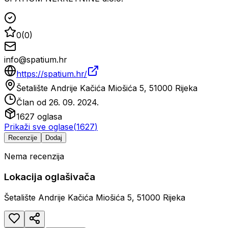
0
(
0
)
info@spatium.hr
https://spatium.hr/
Šetalište Andrije Kačića Miošića 5, 51000 Rijeka
Član od
26. 09. 2024.
1627
oglasa
Prikaži sve oglase
(
1627
)
Recenzije
Dodaj
Nema recenzija
Lokacija oglašivača
Šetalište Andrije Kačića Miošića 5, 51000 Rijeka