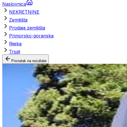
Naslovnica
NEKRETNINE
Zemljišta
Prodaja zemljišta
Primorsko-goranska
Rijeka
Trsat
Povratak na rezultate