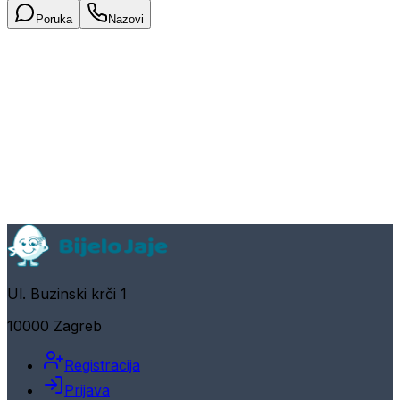
Poruka
Nazovi
Ul. Buzinski krči 1
10000 Zagreb
Registracija
Prijava