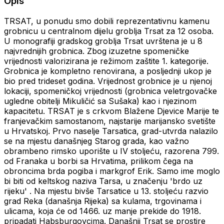
Opis
TRSAT, u ponudu smo dobili reprezentativnu kamenu
grobnicu u centralnom dijelu groblja Trsat za 12 osoba.
U monografiji gradskog groblja Trsat uvrštena je u 8
najvrednijih grobnica. Zbog izuzetne spomeničke
vrijednosti valorizirana je režimom zaštite 1. kategorije.
Grobnica je kompletno renovirana, a posljednji ukop je
bio pred trideset godina. Vrijednost grobnice je u njenoj
lokaciji, spomeničkoj vrijednosti (grobnica veletrgovačke
ugledne obitelji Mikuličić sa Sušaka) kao i njezinom
kapacitetu. TRSAT je s crkvom Blažene Djevice Marije te
franjevačkim samostanom, najstarije marijansko svetište
u Hrvatskoj. Prvo naselje Tarsatica, grad-utvrda nalazilo
se na mjestu današnjeg Starog grada, kao važno
obrambeno rimsko uporište u IV stoljeću, razorena 799.
od Franaka u borbi sa Hrvatima, prilikom čega na
obroncima brda pogiba i markgrof Erik. Samo ime moglo
bi biti od keltskog naziva Tarsa, u značenju 'brdo uz
rijeku' . Na mjestu bivše Tarsatice u 13. stoljeću razvio
grad Reka (današnja Rijeka) sa kulama, trgovinama i
ulicama, koja će od 1466. uz manje prekide do 1918.
pripadati Habsburgovcima. Današnji Trsat se prostire