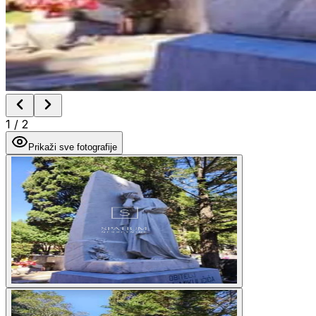
1
/
2
Prikaži sve fotografije