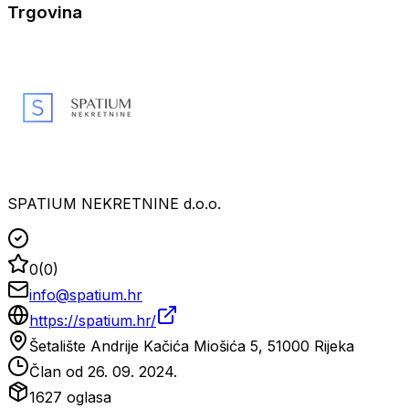
Trgovina
SPATIUM NEKRETNINE d.o.o.
0
(
0
)
info@spatium.hr
https://spatium.hr/
Šetalište Andrije Kačića Miošića 5, 51000 Rijeka
Član od
26. 09. 2024.
1627
oglasa