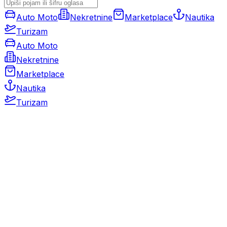
Auto Moto
Nekretnine
Marketplace
Nautika
Turizam
Auto Moto
Nekretnine
Marketplace
Nautika
Turizam
Auto Moto
Rabljeni automobili
Novi automobili
Motocikli / motori
Gospodarska vozila
Rezervni dijelovi i oprema
Kamperi i kamp prikolice