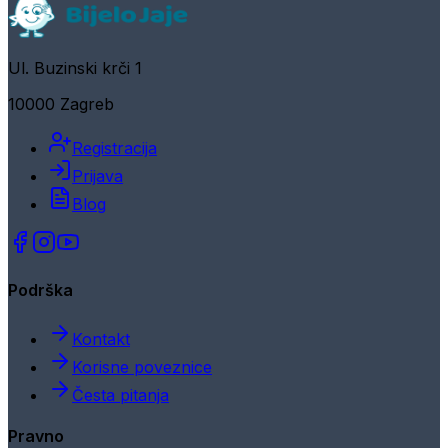
Ul. Buzinski krči 1
10000 Zagreb
Registracija
Prijava
Blog
Podrška
Kontakt
Korisne poveznice
Česta pitanja
Pravno