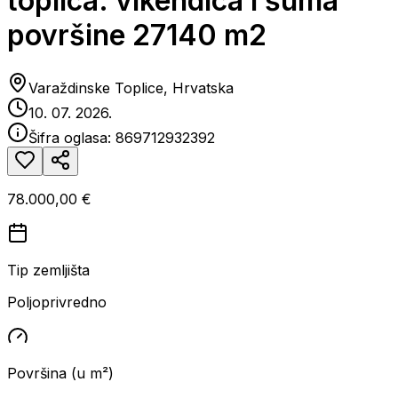
toplica: vikendica i šuma
površine 27140 m2
Varaždinske Toplice, Hrvatska
10. 07. 2026.
Šifra oglasa:
869712932392
78.000,00 €
Tip zemljišta
Poljoprivredno
Površina (u m²)