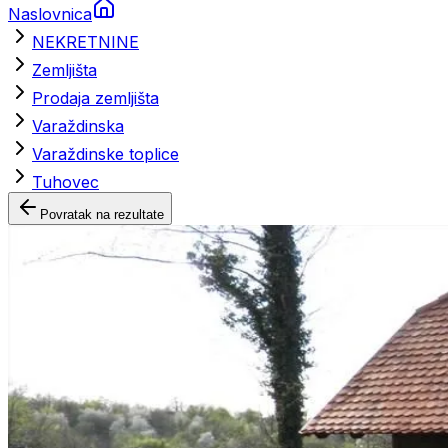
Naslovnica
NEKRETNINE
Zemljišta
Prodaja zemljišta
Varaždinska
Varaždinske toplice
Tuhovec
Povratak na rezultate