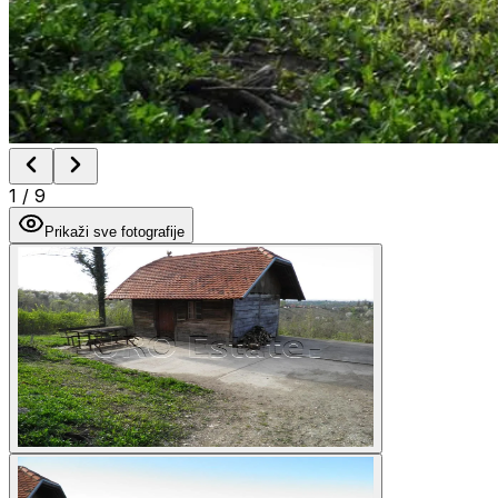
1
/
9
Prikaži sve fotografije