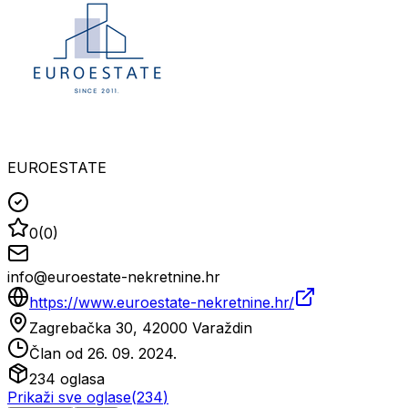
EUROESTATE
0
(
0
)
info@euroestate-nekretnine.hr
https://www.euroestate-nekretnine.hr/
Zagrebačka 30, 42000 Varaždin
Član od
26. 09. 2024.
234
oglasa
Prikaži sve oglase
(
234
)