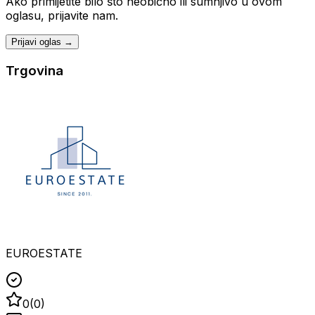
Ako primijetite bilo što neobično ili sumnjivo u ovom
oglasu, prijavite nam.
Prijavi oglas →
Trgovina
EUROESTATE
0
(
0
)