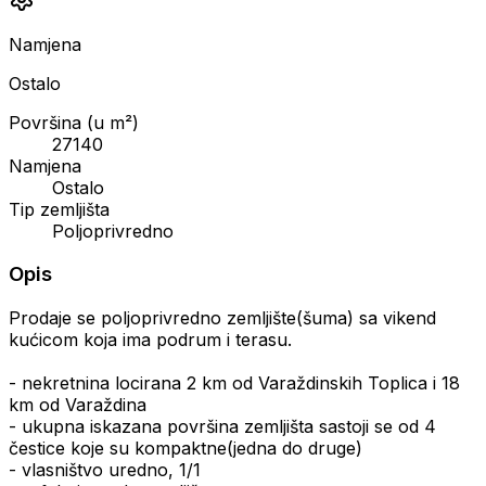
Namjena
Ostalo
Površina (u m²)
27140
Namjena
Ostalo
Tip zemljišta
Poljoprivredno
Opis
Prodaje se poljoprivredno zemljište(šuma) sa vikend
kućicom koja ima podrum i terasu.
- nekretnina locirana 2 km od Varaždinskih Toplica i 18
km od Varaždina
- ukupna iskazana površina zemljišta sastoji se od 4
čestice koje su kompaktne(jedna do druge)
- vlasništvo uredno, 1/1