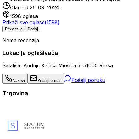
Član od
26. 09. 2024.
1598
oglasa
Prikaži sve oglase
(
1598
)
Recenzije
Dodaj
Nema recenzija
Lokacija oglašivača
Šetalište Andrije Kačića Miošića 5, 51000 Rijeka
Pošalji poruku
Nazovi
Pošalji e-mail
Trgovina