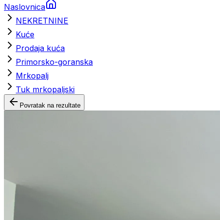
Naslovnica
NEKRETNINE
Kuće
Prodaja kuća
Primorsko-goranska
Mrkopalj
Tuk mrkopaljski
Povratak na rezultate