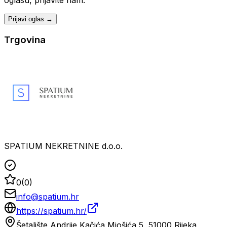
oglasu, prijavite nam.
Prijavi oglas →
Trgovina
SPATIUM NEKRETNINE d.o.o.
0
(
0
)
info@spatium.hr
https://spatium.hr/
Šetalište Andrije Kačića Miošića 5, 51000 Rijeka