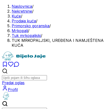
Naslovnica
/
Nekretnine
/
Kuće
/
Prodaja kuća
/
Primorsko goranska
/
Mrkopalj
/
Tuk mrkopaljski
/
TUK MRKOPALJSKI, UREĐENA I NAMJEŠTENA
KUĆA
Predaj oglas
Profil