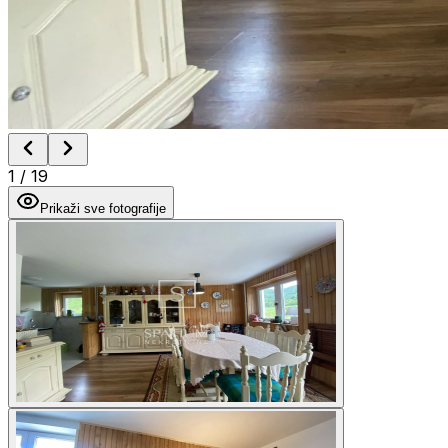
1
/
19
Prikaži sve fotografije