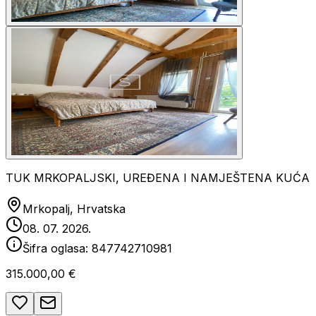
TUK MRKOPALJSKI, UREĐENA I NAMJEŠTENA KUĆA
Mrkopalj, Hrvatska
08. 07. 2026.
Šifra oglasa:
847742710981
315.000,00 €