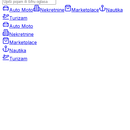
Auto Moto
Nekretnine
Marketplace
Nautika
Turizam
Auto Moto
Nekretnine
Marketplace
Nautika
Turizam
Auto Moto
Rabljeni automobili
Novi automobili
Motocikli / motori
Gospodarska vozila
Rezervni dijelovi i oprema
Kamperi i kamp prikolice