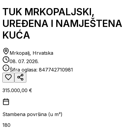
TUK MRKOPALJSKI,
UREĐENA I NAMJEŠTENA
KUĆA
Mrkopalj, Hrvatska
08. 07. 2026.
Šifra oglasa:
847742710981
315.000,00 €
Stambena površina (u m²)
180