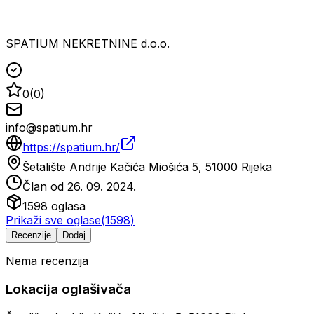
SPATIUM NEKRETNINE d.o.o.
0
(
0
)
info@spatium.hr
https://spatium.hr/
Šetalište Andrije Kačića Miošića 5, 51000 Rijeka
Član od
26. 09. 2024.
1598
oglasa
Prikaži sve oglase
(
1598
)
Recenzije
Dodaj
Nema recenzija
Lokacija oglašivača