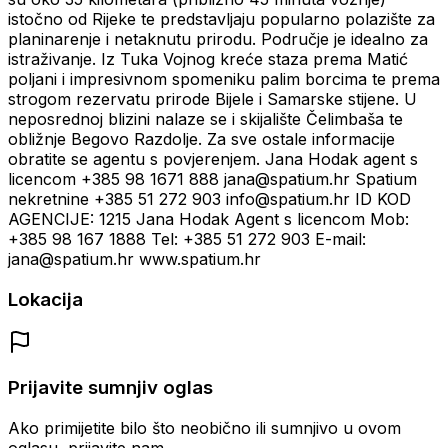
istočno od Rijeke te predstavljaju popularno polazište za
planinarenje i netaknutu prirodu. Područje je idealno za
istraživanje. Iz Tuka Vojnog kreće staza prema Matić
poljani i impresivnom spomeniku palim borcima te prema
strogom rezervatu prirode Bijele i Samarske stijene. U
neposrednoj blizini nalaze se i skijalište Čelimbaša te
obližnje Begovo Razdolje. Za sve ostale informacije
obratite se agentu s povjerenjem. Jana Hodak agent s
licencom +385 98 1671 888 jana@spatium.hr Spatium
nekretnine +385 51 272 903 info@spatium.hr ID KOD
AGENCIJE: 1215 Jana Hodak Agent s licencom Mob:
+385 98 167 1888 Tel: +385 51 272 903 E-mail:
jana@spatium.hr www.spatium.hr
Lokacija
Prijavite sumnjiv oglas
Ako primijetite bilo što neobično ili sumnjivo u ovom