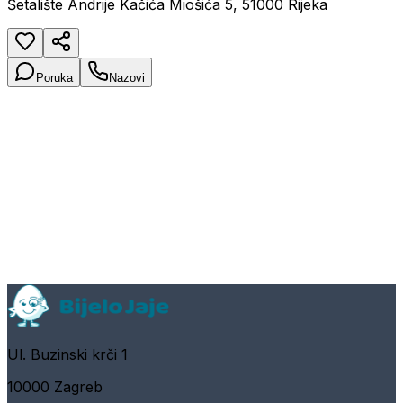
Šetalište Andrije Kačića Miošića 5, 51000 Rijeka
Poruka
Nazovi
Ul. Buzinski krči 1
10000 Zagreb