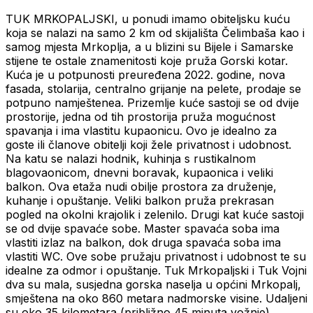
TUK MRKOPALJSKI, u ponudi imamo obiteljsku kuću
koja se nalazi na samo 2 km od skijališta Čelimbaša kao i
samog mjesta Mrkoplja, a u blizini su Bijele i Samarske
stijene te ostale znamenitosti koje pruža Gorski kotar.
Kuća je u potpunosti preuređena 2022. godine, nova
fasada, stolarija, centralno grijanje na pelete, prodaje se
potpuno namještenea. Prizemlje kuće sastoji se od dvije
prostorije, jedna od tih prostorija pruža mogućnost
spavanja i ima vlastitu kupaonicu. Ovo je idealno za
goste ili članove obitelji koji žele privatnost i udobnost.
Na katu se nalazi hodnik, kuhinja s rustikalnom
blagovaonicom, dnevni boravak, kupaonica i veliki
balkon. Ova etaža nudi obilje prostora za druženje,
kuhanje i opuštanje. Veliki balkon pruža prekrasan
pogled na okolni krajolik i zelenilo. Drugi kat kuće sastoji
se od dvije spavaće sobe. Master spavaća soba ima
vlastiti izlaz na balkon, dok druga spavaća soba ima
vlastiti WC. Ove sobe pružaju privatnost i udobnost te su
idealne za odmor i opuštanje. Tuk Mrkopaljski i Tuk Vojni
dva su mala, susjedna gorska naselja u općini Mrkopalj,
smještena na oko 860 metara nadmorske visine. Udaljeni
su oko 35 kilometara (približno 45 minuta vožnje)