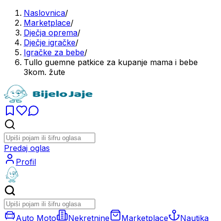
Naslovnica
/
Marketplace
/
Dječja oprema
/
Dječje igračke
/
Igračke za bebe
/
Tullo guemne patkice za kupanje mama i bebe
3kom. žute
Predaj oglas
Profil
Auto Moto
Nekretnine
Marketplace
Nautika