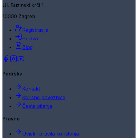
Ul. Buzinski krči 1
10000 Zagreb
Registracija
Prijava
Blog
Podrška
Kontakt
Korisne poveznice
Česta pitanja
Pravno
Uvjeti i pravila korištenja