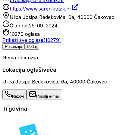
prodaja@sarenikutak.hr
https://www.sarenikutak.hr
Ulica Josipa Bedekovića, 6a, 40000 Čakovec
Član od
26. 09. 2024.
10279
oglasa
Prikaži sve oglase
(
10279
)
Recenzije
Dodaj
Nema recenzija
Lokacija oglašivača
Ulica Josipa Bedekovića, 6a, 40000 Čakovec
Nazovi
Pošalji e-mail
Trgovina