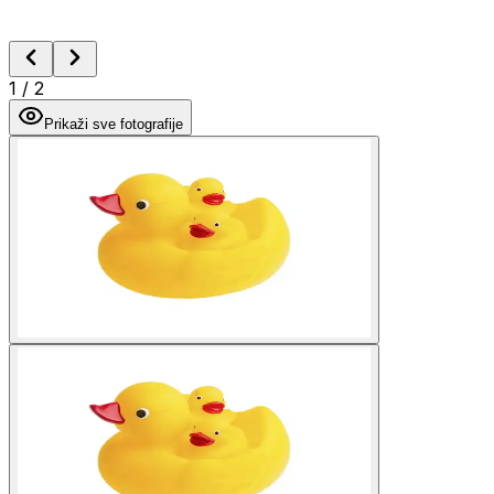
1
/
2
Prikaži sve fotografije