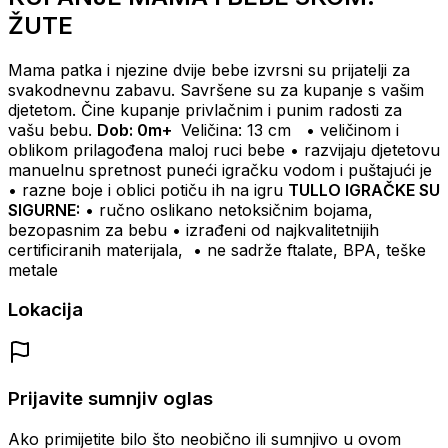
ŽUTE
Mama patka i njezine dvije bebe izvrsni su prijatelji za
svakodnevnu zabavu.
Savršene su za kupanje s vašim
djetetom.
Čine kupanje privlačnim i punim radosti za
vašu bebu.
Dob: 0m+
Veličina: 13 cm
• veličinom i
oblikom prilagođena maloj ruci bebe
• razvijaju djetetovu
manuelnu spretnost puneći igračku vodom i puštajući je
• razne boje i oblici potiču ih na igru
TULLO IGRAČKE SU
SIGURNE:
• ručno oslikano netoksičnim bojama,
bezopasnim za bebu
• izrađeni od najkvalitetnijih
certificiranih materijala,
• ne sadrže ftalate, BPA, teške
metale
Lokacija
Prijavite sumnjiv oglas
Ako primijetite bilo što neobično ili sumnjivo u ovom