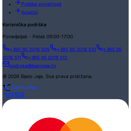
Politika privatnosti
Kolačići
Korisnička podrška
Ponedjeljak - Petak 09:00-17:00
+385 95 2018 509
+385 95 2018 510
+385 95
2018 511
+385 95 2018 512
podrska@bijelojaje.hr
© 2026 Bijelo Jaje. Sva prava pridržana.