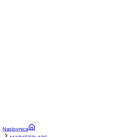
Nautika
Plovila
Charter
Prikolice za plovila
Brodski rezervni dijelovi
Nautička oprema
Brodski motori
Turizam
Apartmani
Sobe
Kuće za odmor
Aranžmani
Naslovnica