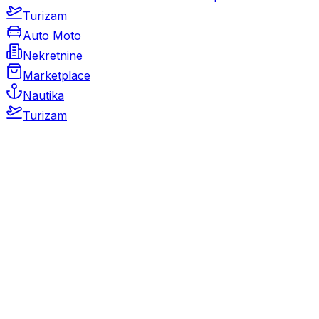
Turizam
Auto Moto
Nekretnine
Marketplace
Nautika
Turizam
Auto Moto
Rabljeni automobili
Novi automobili
Motocikli / motori
Gospodarska vozila
Rezervni dijelovi i oprema
Kamperi i kamp prikolice
Oldtimeri