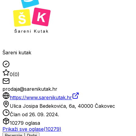
Šareni kutak
0
(
0
)
prodaja@sarenikutak.hr
https://www.sarenikutak.hr
Ulica Josipa Bedekovića, 6a, 40000 Čakovec
Član od
26. 09. 2024.
10279
oglasa
Prikaži sve oglase
(
10279
)
Recenzije
Dodaj