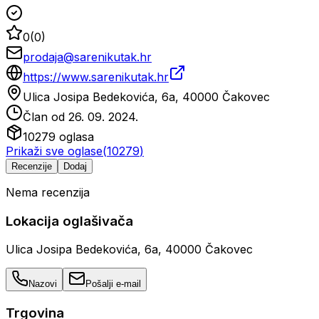
0
(
0
)
prodaja@sarenikutak.hr
https://www.sarenikutak.hr
Ulica Josipa Bedekovića, 6a, 40000 Čakovec
Član od
26. 09. 2024.
10279
oglasa
Prikaži sve oglase
(
10279
)
Recenzije
Dodaj
Nema recenzija
Lokacija oglašivača
Ulica Josipa Bedekovića, 6a, 40000 Čakovec
Nazovi
Pošalji e-mail
Trgovina