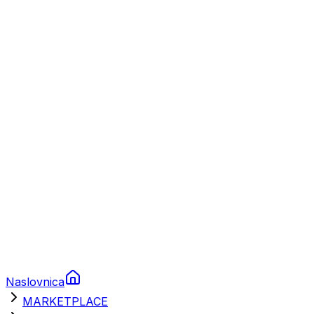
Plovila
Charter
Prikolice za plovila
Brodski rezervni dijelovi
Nautička oprema
Brodski motori
Turizam
Apartmani
Sobe
Kuće za odmor
Aranžmani
Naslovnica
MARKETPLACE