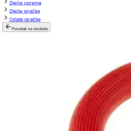
Dječja oprema
Dječje igračke
Ostale igračke
Povratak na rezultate