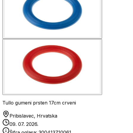
Tullo gumeni prsten 17cm crveni
Pribislavec, Hrvatska
09. 07. 2026.
Šifra oglasa:
300413710061