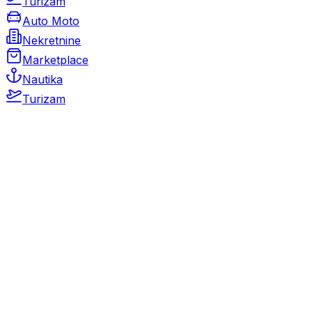
Turizam
Auto Moto
Nekretnine
Marketplace
Nautika
Turizam
Auto Moto
Rabljeni automobili
Novi automobili
Motocikli / motori
Gospodarska vozila
Rezervni dijelovi i oprema
Kamperi i kamp prikolice
Oldtimeri
Karambolirani automobili