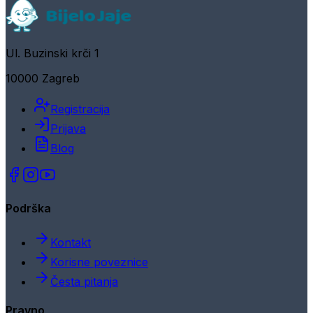
Ul. Buzinski krči 1
10000 Zagreb
Registracija
Prijava
Blog
Podrška
Kontakt
Korisne poveznice
Česta pitanja
Pravno