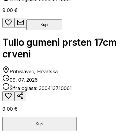
9,00 €
Kupi
Tullo gumeni prsten 17cm
crveni
Pribislavec, Hrvatska
09. 07. 2026.
Šifra oglasa:
300413710061
9,00 €
Kupi