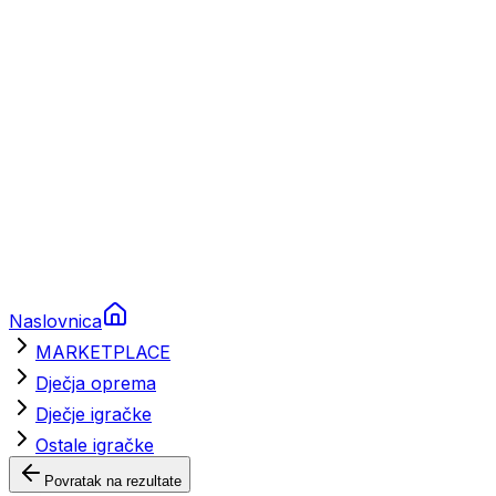
Brodski rezervni dijelovi
Nautička oprema
Brodski motori
Turizam
Apartmani
Sobe
Kuće za odmor
Aranžmani
Naslovnica
MARKETPLACE
Dječja oprema
Dječje igračke
Ostale igračke
Povratak na rezultate