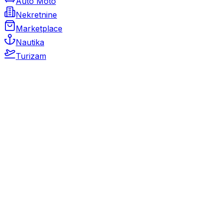
Auto Moto
Nekretnine
Marketplace
Nautika
Turizam
Auto Moto
Rabljeni automobili
Novi automobili
Motocikli / motori
Gospodarska vozila
Rezervni dijelovi i oprema
Kamperi i kamp prikolice
Oldtimeri
Karambolirani automobili