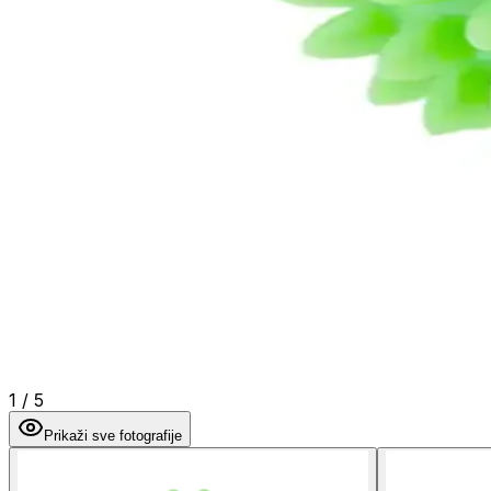
1
/
5
Prikaži sve fotografije